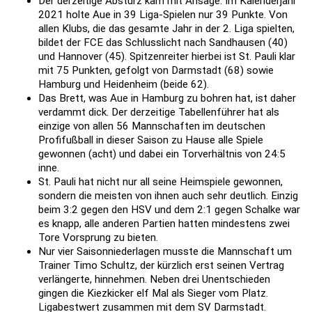
Der derzeitige Absturz kam mit Ansage. Im Kalenderjahr
2021 holte Aue in 39 Liga-Spielen nur 39 Punkte. Von
allen Klubs, die das gesamte Jahr in der 2. Liga spielten,
bildet der FCE das Schlusslicht nach Sandhausen (40)
und Hannover (45). Spitzenreiter hierbei ist St. Pauli klar
mit 75 Punkten, gefolgt von Darmstadt (68) sowie
Hamburg und Heidenheim (beide 62).
Das Brett, was Aue in Hamburg zu bohren hat, ist daher
verdammt dick. Der derzeitige Tabellenführer hat als
einzige von allen 56 Mannschaften im deutschen
Profifußball in dieser Saison zu Hause alle Spiele
gewonnen (acht) und dabei ein Torverhältnis von 24:5
inne.
St. Pauli hat nicht nur all seine Heimspiele gewonnen,
sondern die meisten von ihnen auch sehr deutlich. Einzig
beim 3:2 gegen den HSV und dem 2:1 gegen Schalke war
es knapp, alle anderen Partien hatten mindestens zwei
Tore Vorsprung zu bieten.
Nur vier Saisonniederlagen musste die Mannschaft um
Trainer Timo Schultz, der kürzlich erst seinen Vertrag
verlängerte, hinnehmen. Neben drei Unentschieden
gingen die Kiezkicker elf Mal als Sieger vom Platz.
Ligabestwert zusammen mit dem SV Darmstadt.