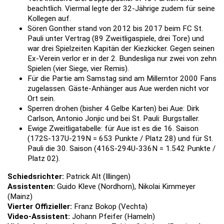
beachtlich. Viermal legte der 32-Jährige zudem für seine
Kollegen auf.
Sören Gonther stand von 2012 bis 2017 beim FC St.
Pauli unter Vertrag (89 Zweitligaspiele, drei Tore) und
war drei Spielzeiten Kapitän der Kiezkicker. Gegen seinen
Ex-Verein verlor er in der 2. Bundesliga nur zwei von zehn
Spielen (vier Siege, vier Remis).
Für die Partie am Samstag sind am Millerntor 2000 Fans
zugelassen. Gäste-Anhänger aus Aue werden nicht vor
Ort sein.
Sperren drohen (bisher 4 Gelbe Karten) bei Aue: Dirk
Carlson, Antonio Jonjic und bei St. Pauli: Burgstaller.
Ewige Zweitligatabelle: für Aue ist es die 16. Saison
(172S-137U-219N = 653 Punkte / Platz 28) und für St.
Pauli die 30. Saison (416S-294U-336N = 1.542 Punkte /
Platz 02).
Schiedsrichter:
Patrick Alt (Illingen)
Assistenten:
Guido Kleve (Nordhorn), Nikolai Kimmeyer
(Mainz)
Vierter Offizieller:
Franz Bokop (Vechta)
Video-Assistent:
Johann Pfeifer (Hameln)