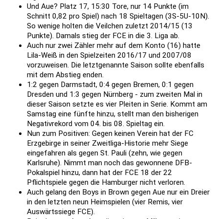
Und Aue? Platz 17, 15:30 Tore, nur 14 Punkte (im
Schnitt 0,82 pro Spiel) nach 18 Spieltagen (3S-5U-10N).
So wenige holten die Veilchen zuletzt 2014/15 (13
Punkte). Damals stieg der FCE in die 3. Liga ab.
Auch nur zwei Zähler mehr auf dem Konto (16) hatte
Lila-Weiß in den Spielzeiten 2016/17 und 2007/08
vorzuweisen. Die letztgenannte Saison sollte ebenfalls
mit dem Abstieg enden.
1:2 gegen Darmstadt, 0:4 gegen Bremen, 0:1 gegen
Dresden und 1:3 gegen Nürnberg - zum zweiten Mal in
dieser Saison setzte es vier Pleiten in Serie. Kommt am
Samstag eine fünfte hinzu, stellt man den bisherigen
Negativrekord vom 04. bis 08. Spieltag ein.
Nun zum Positiven: Gegen keinen Verein hat der FC
Erzgebirge in seiner Zweitliga-Historie mehr Siege
eingefahren als gegen St. Pauli (zehn, wie gegen
Karlsruhe). Nimmt man noch das gewonnene DFB-
Pokalspiel hinzu, dann hat der FCE 18 der 22
Pflichtspiele gegen die Hamburger nicht verloren.
Auch gelang den Boys in Brown gegen Aue nur ein Dreier
in den letzten neun Heimspielen (vier Remis, vier
Auswärtssiege FCE).