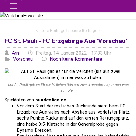
<
ältere Beiträge
|
neuere Beiträge
>
FC St. Pauli - FC Erzgebirge Aue 'Vorschau'
Geschrieben von
am
Kategor
Arn
Freitag, 14. Januar 2022 - 17:33 Uhr
Vorschau
Noch keine Kommentare
Auf St. Pauli gab es für die Veilchen (bis auf zwei Ausnahmen) immer was
zu holen.
Spieldaten von
bundesliga.de
Vor dem Start der restlichen Rückrunde sieht beim FC
Erzgebirge Aue vieles nach Abstieg aus: vorletzter Platz,
sechs Punkte Rückstand auf den ersten Rettungsplatz,
eine herbe 0:5-Klatsche in der Generalprobe gegen
Dynamo Dresden.