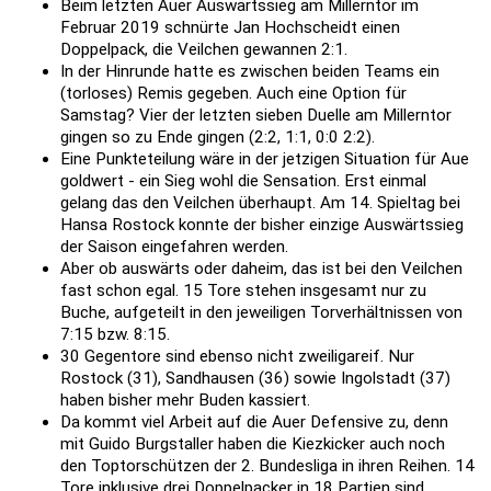
Beim letzten Auer Auswärtssieg am Millerntor im
Februar 2019 schnürte Jan Hochscheidt einen
Doppelpack, die Veilchen gewannen 2:1.
In der Hinrunde hatte es zwischen beiden Teams ein
(torloses) Remis gegeben. Auch eine Option für
Samstag? Vier der letzten sieben Duelle am Millerntor
gingen so zu Ende gingen (2:2, 1:1, 0:0 2:2).
Eine Punkteteilung wäre in der jetzigen Situation für Aue
goldwert - ein Sieg wohl die Sensation. Erst einmal
gelang das den Veilchen überhaupt. Am 14. Spieltag bei
Hansa Rostock konnte der bisher einzige Auswärtssieg
der Saison eingefahren werden.
Aber ob auswärts oder daheim, das ist bei den Veilchen
fast schon egal. 15 Tore stehen insgesamt nur zu
Buche, aufgeteilt in den jeweiligen Torverhältnissen von
7:15 bzw. 8:15.
30 Gegentore sind ebenso nicht zweiligareif. Nur
Rostock (31), Sandhausen (36) sowie Ingolstadt (37)
haben bisher mehr Buden kassiert.
Da kommt viel Arbeit auf die Auer Defensive zu, denn
mit Guido Burgstaller haben die Kiezkicker auch noch
den Toptorschützen der 2. Bundesliga in ihren Reihen. 14
Tore inklusive drei Doppelpacker in 18 Partien sind