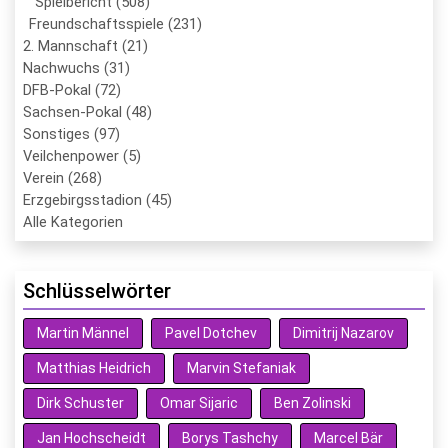
Spielbericht (508)
Freundschaftsspiele (231)
2. Mannschaft (21)
Nachwuchs (31)
DFB-Pokal (72)
Sachsen-Pokal (48)
Sonstiges (97)
Veilchenpower (5)
Verein (268)
Erzgebirgsstadion (45)
Alle Kategorien
Schlüsselwörter
Martin Männel
Pavel Dotchev
Dimitrij Nazarov
Matthias Heidrich
Marvin Stefaniak
Dirk Schuster
Omar Sijaric
Ben Zolinski
Jan Hochscheidt
Borys Tashchy
Marcel Bär