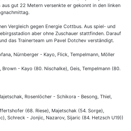
ß aus gut 22 Metern versenkte er gekonnt in den linken
agnachmittag.
hen Vergleich gegen Energie Cottbus. Aus spiel- und
zgebirgsstadion aber ohne Zuschauer stattfinden. Darauf
und das Trainerteam um Pavel Dotchev verständigt.
ofana, Nürnberger - Kayo, Flick, Tempelmann, Möller
a, Brown - Kayo (80. Nischalke), Geis, Tempelmann (80.
ajetschak, Rosenlöcher - Schikora - Besong, Thiel,
fertshofer (68. Riese), Majetschak (54. Sorge),
), Schreck - Jonjic, Nazarov, Sijaric (84. Hetzsch U19))