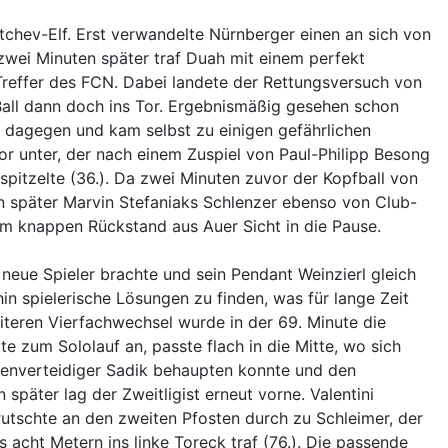
tchev-Elf. Erst verwandelte Nürnberger einen an sich von
 zwei Minuten später traf Duah mit einem perfekt
Treffer des FCN. Dabei landete der Rettungsversuch von
Ball dann doch ins Tor. Ergebnismäßig gesehen schon
r dagegen und kam selbst zu einigen gefährlichen
or unter, der nach einem Zuspiel von Paul-Philipp Besong
pitzelte (36.). Da zwei Minuten zuvor der Kopfball von
n später Marvin Stefaniaks Schlenzer ebenso von Club-
dem knappen Rückstand aus Auer Sicht in die Pause.
neue Spieler brachte und sein Pendant Weinzierl gleich
in spielerische Lösungen zu finden, was für lange Zeit
iteren Vierfachwechsel wurde in der 69. Minute die
te zum Sololauf an, passte flach in die Mitte, wo sich
enverteidiger Sadik behaupten konnte und den
später lag der Zweitligist erneut vorne. Valentini
 rutschte an den zweiten Pfosten durch zu Schleimer, der
 acht Metern ins linke Toreck traf (76.). Die passende