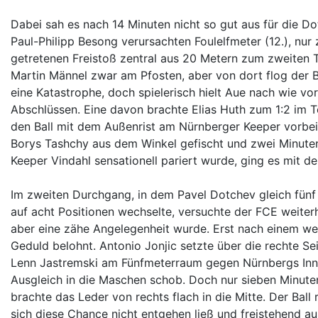
Dabei sah es nach 14 Minuten nicht so gut aus für die Do
Paul-Philipp Besong verursachten Foulelfmeter (12.), nur
getretenen Freistoß zentral aus 20 Metern zum zweiten 
Martin Männel zwar am Pfosten, aber von dort flog der 
eine Katastrophe, doch spielerisch hielt Aue nach wie vo
Abschlüssen. Eine davon brachte Elias Huth zum 1:2 im T
den Ball mit dem Außenrist am Nürnberger Keeper vorbeis
Borys Tashchy aus dem Winkel gefischt und zwei Minute
Keeper Vindahl sensationell pariert wurde, ging es mit 
Im zweiten Durchgang, in dem Pavel Dotchev gleich fünf 
auf acht Positionen wechselte, versuchte der FCE weiterh
aber eine zähe Angelegenheit wurde. Erst nach einem we
Geduld belohnt. Antonio Jonjic setzte über die rechte Sei
Lenn Jastremski am Fünfmeterraum gegen Nürnbergs Inn
Ausgleich in die Maschen schob. Doch nur sieben Minuten 
brachte das Leder von rechts flach in die Mitte. Der Ball
sich diese Chance nicht entgehen ließ und freistehend aus