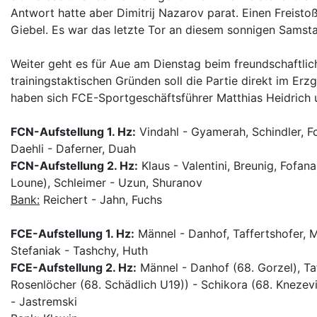
Antwort hatte aber Dimitrij Nazarov parat. Einen Freisto
Giebel. Es war das letzte Tor an diesem sonnigen Samst
Weiter geht es für Aue am Dienstag beim freundschaftlic
trainingstaktischen Gründen soll die Partie direkt im Er
haben sich FCE-Sportgeschäftsführer Matthias Heidrich 
FCN-Aufstellung 1. Hz:
Vindahl - Gyamerah, Schindler, F
Daehli - Daferner, Duah
FCN-Aufstellung 2. Hz:
Klaus - Valentini, Breunig, Fofan
Loune), Schleimer - Uzun, Shuranov
Bank:
Reichert - Jahn, Fuchs
FCE-Aufstellung 1. Hz:
Männel - Danhof, Taffertshofer, M
Stefaniak - Tashchy, Huth
FCE-Aufstellung 2. Hz:
Männel - Danhof (68. Gorzel), Taf
Rosenlöcher (68. Schädlich U19)) - Schikora (68. Knezevic
- Jastremski