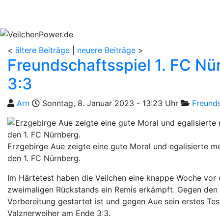
Aktuelles
Spielbetrieb
Vereinsheim
S
<
ältere Beiträge
|
neuere Beiträge
>
Freundschaftsspiel 1. FC Nü
3:3
Geschrieben von
am
Kategorie
Arn
Sonntag, 8. Januar 2023 - 13:23 Uhr
Freunds
Erzgebirge Aue zeigte eine gute Moral und egalisierte 
den 1. FC Nürnberg.
Im Härtetest haben die Veilchen eine knappe Woche vor d
zweimaligen Rückstands ein Remis erkämpft. Gegen den Zw
Vorbereitung gestartet ist und gegen Aue sein erstes Tes
Valznerweiher am Ende 3:3.