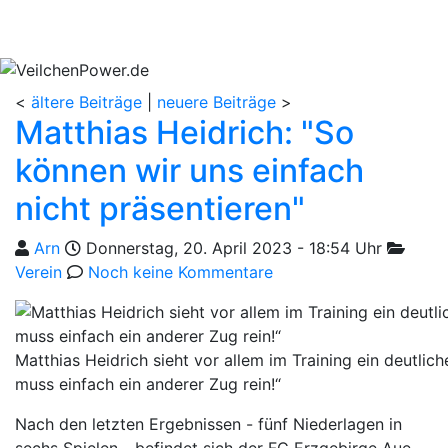
<
ältere Beiträge
|
neuere Beiträge
>
Matthias Heidrich: "So
können wir uns einfach
nicht präsentieren"
Geschrieben von
am
Kategor
Arn
Donnerstag, 20. April 2023 - 18:54 Uhr
Verein
Noch keine Kommentare
Matthias Heidrich sieht vor allem im Training ein deutlic
muss einfach ein anderer Zug rein!“
Nach den letzten Ergebnissen - fünf Niederlagen in
sechs Spielen - befindet sich der FC Erzgebirge Aue