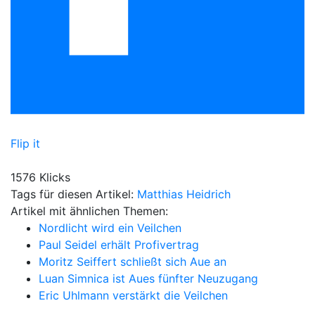
Flip it
1576 Klicks
Tags für diesen Artikel:
Matthias Heidrich
Artikel mit ähnlichen Themen:
Nordlicht wird ein Veilchen
Paul Seidel erhält Profivertrag
Moritz Seiffert schließt sich Aue an
Luan Simnica ist Aues fünfter Neuzugang
Eric Uhlmann verstärkt die Veilchen