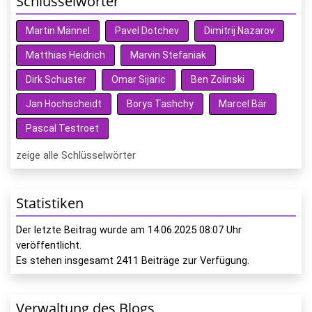
Schlüsselwörter
Martin Männel
Pavel Dotchev
Dimitrij Nazarov
Matthias Heidrich
Marvin Stefaniak
Dirk Schuster
Omar Sijaric
Ben Zolinski
Jan Hochscheidt
Borys Tashchy
Marcel Bär
Pascal Testroet
zeige alle Schlüsselwörter
Statistiken
Der letzte Beitrag wurde am
14.06.2025 08:07
Uhr
veröffentlicht.
Es stehen insgesamt
2411
Beiträge zur Verfügung.
Verwaltung des Blogs