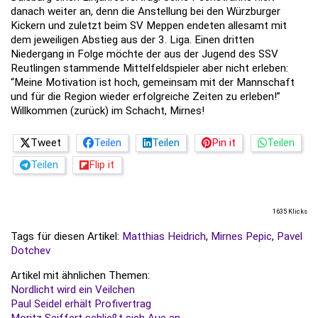
danach weiter an, denn die Anstellung bei den Würzburger
Kickern und zuletzt beim SV Meppen endeten allesamt mit
dem jeweiligen Abstieg aus der 3. Liga. Einen dritten
Niedergang in Folge möchte der aus der Jugend des SSV
Reutlingen stammende Mittelfeldspieler aber nicht erleben:
“Meine Motivation ist hoch, gemeinsam mit der Mannschaft
und für die Region wieder erfolgreiche Zeiten zu erleben!”
Willkommen (zurück) im Schacht, Mirnes!
Tweet
Teilen
Teilen
Pin it
Teilen
Teilen
Flip it
1635 Klicks
Tags für diesen Artikel:
Matthias Heidrich
,
Mirnes Pepic
,
Pavel
Dotchev
Artikel mit ähnlichen Themen:
Nordlicht wird ein Veilchen
Paul Seidel erhält Profivertrag
Moritz Seiffert schließt sich Aue an