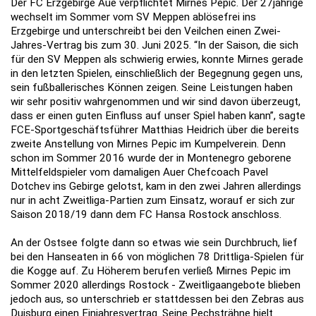
Der FC Erzgebirge Aue verpflichtet Mirnes Pepic. Der 27jährige
wechselt im Sommer vom SV Meppen ablösefrei ins
Erzgebirge und unterschreibt bei den Veilchen einen Zwei-
Jahres-Vertrag bis zum 30. Juni 2025. “In der Saison, die sich
für den SV Meppen als schwierig erwies, konnte Mirnes gerade
in den letzten Spielen, einschließlich der Begegnung gegen uns,
sein fußballerisches Können zeigen. Seine Leistungen haben
wir sehr positiv wahrgenommen und wir sind davon überzeugt,
dass er einen guten Einfluss auf unser Spiel haben kann”, sagte
FCE-Sportgeschäftsführer Matthias Heidrich über die bereits
zweite Anstellung von Mirnes Pepic im Kumpelverein. Denn
schon im Sommer 2016 wurde der in Montenegro geborene
Mittelfeldspieler vom damaligen Auer Chefcoach Pavel
Dotchev ins Gebirge gelotst, kam in den zwei Jahren allerdings
nur in acht Zweitliga-Partien zum Einsatz, worauf er sich zur
Saison 2018/19 dann dem FC Hansa Rostock anschloss.
An der Ostsee folgte dann so etwas wie sein Durchbruch, lief
bei den Hanseaten in 66 von möglichen 78 Drittliga-Spielen für
die Kogge auf. Zu Höherem berufen verließ Mirnes Pepic im
Sommer 2020 allerdings Rostock - Zweitligaangebote blieben
jedoch aus, so unterschrieb er stattdessen bei den Zebras aus
Duisburg einen Einjahresvertrag. Seine Pechsträhne hielt