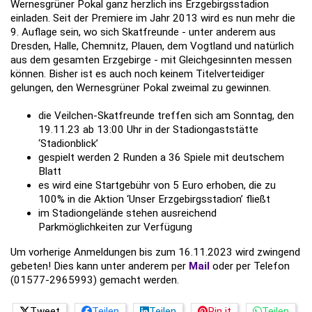
Wernesgrüner Pokal ganz herzlich ins Erzgebirgsstadion
einladen. Seit der Premiere im Jahr 2013 wird es nun mehr die
9. Auflage sein, wo sich Skatfreunde - unter anderem aus
Dresden, Halle, Chemnitz, Plauen, dem Vogtland und natürlich
aus dem gesamten Erzgebirge - mit Gleichgesinnten messen
können. Bisher ist es auch noch keinem Titelverteidiger
gelungen, den Wernesgrüner Pokal zweimal zu gewinnen.
die Veilchen-Skatfreunde treffen sich am Sonntag, den
19.11.23 ab 13:00 Uhr in der Stadiongaststätte
‘Stadionblick’
gespielt werden 2 Runden a 36 Spiele mit deutschem
Blatt
es wird eine Startgebühr von 5 Euro erhoben, die zu
100% in die Aktion ‘Unser Erzgebirgsstadion’ fließt
im Stadiongelände stehen ausreichend
Parkmöglichkeiten zur Verfügung
Um vorherige Anmeldungen bis zum 16.11.2023 wird zwingend
gebeten! Dies kann unter anderem per
Mail
oder per Telefon
(01577-2965993) gemacht werden.
Tweet
Teilen
Teilen
Pin it
Teilen