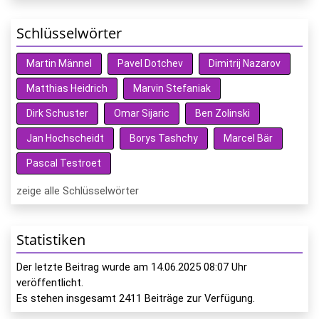
Schlüsselwörter
Martin Männel
Pavel Dotchev
Dimitrij Nazarov
Matthias Heidrich
Marvin Stefaniak
Dirk Schuster
Omar Sijaric
Ben Zolinski
Jan Hochscheidt
Borys Tashchy
Marcel Bär
Pascal Testroet
zeige alle Schlüsselwörter
Statistiken
Der letzte Beitrag wurde am
14.06.2025 08:07
Uhr
veröffentlicht.
Es stehen insgesamt
2411
Beiträge zur Verfügung.