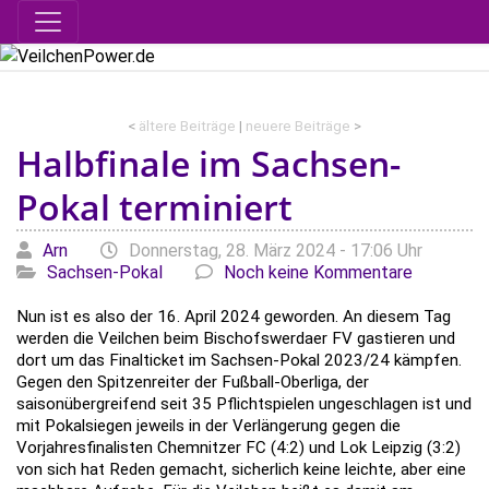
<
ältere Beiträge
|
neuere Beiträge
>
Halbfinale im Sachsen-
Pokal terminiert
Geschrieben von
am
Kate
Arn
Donnerstag, 28. März 2024 - 17:06 Uhr
Sachsen-Pokal
Noch keine Kommentare
Nun ist es also der 16. April 2024 geworden. An diesem Tag
werden die Veilchen beim Bischofswerdaer FV gastieren und
dort um das Finalticket im Sachsen-Pokal 2023/24 kämpfen.
Gegen den Spitzenreiter der Fußball-Oberliga, der
saisonübergreifend seit 35 Pflichtspielen ungeschlagen ist und
mit Pokalsiegen jeweils in der Verlängerung gegen die
Vorjahresfinalisten Chemnitzer FC (4:2) und Lok Leipzig (3:2)
von sich hat Reden gemacht, sicherlich keine leichte, aber eine