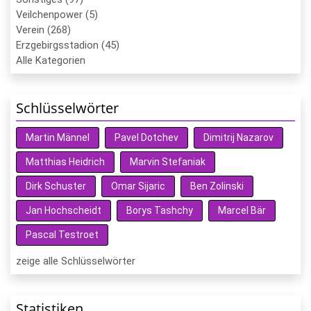
Veilchenpower (5)
Verein (268)
Erzgebirgsstadion (45)
Alle Kategorien
Schlüsselwörter
Martin Männel
Pavel Dotchev
Dimitrij Nazarov
Matthias Heidrich
Marvin Stefaniak
Dirk Schuster
Omar Sijaric
Ben Zolinski
Jan Hochscheidt
Borys Tashchy
Marcel Bär
Pascal Testroet
zeige alle Schlüsselwörter
Statistiken