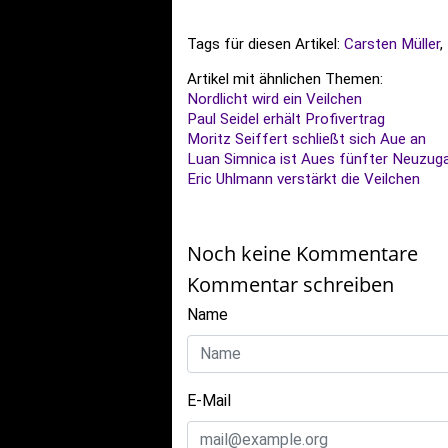
Tags für diesen Artikel:
Carsten Müller
,
Artikel mit ähnlichen Themen:
Nordlicht wird ein Veilchen
Paul Seidel erhält Profivertrag
Moritz Seiffert schließt sich Aue an
Luan Simnica ist Aues fünfter Neuzug
Eric Uhlmann verstärkt die Veilchen
Noch keine Kommentare
Kommentar schreiben
Name
E-Mail