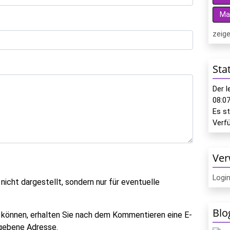
Ma
zeige
Sta
Der 
08:0
Es s
Verf
Ver
Logi
icht dargestellt, sondern nur für eventuelle
Blo
 können, erhalten Sie nach dem Kommentieren eine E-
gegebene Adresse.