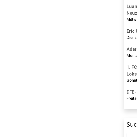
Luan
Neu
Mittw
Eric
Diens
Ader
Monta
1. FC
Loks
Sonnt
DFB-
Freita
Suc