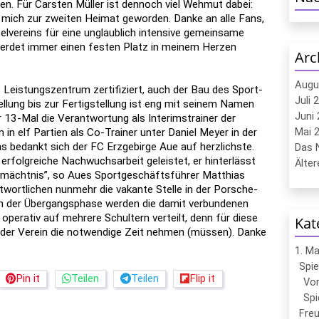
n. Für Carsten Müller ist dennoch viel Wehmut dabei:
r mich zur zweiten Heimat geworden. Danke an alle Fans,
lvereins für eine unglaublich intensive gemeinsame
hr werdet immer einen festen Platz in meinem Herzen
Arc
Augu
 Leistungszentrum zertifiziert, auch der Bau des Sport-
Juli 
llung bis zur Fertigstellung ist eng mit seinem Namen
Juni 
 13-Mal die Verantwortung als Interimstrainer der
Mai 2
 elf Partien als Co-Trainer unter Daniel Meyer in der
s bedankt sich der FC Erzgebirge Aue auf herzlichste.
Das N
e erfolgreiche Nachwuchsarbeit geleistet, er hinterlässt
Ältere
rmächtnis”, so Aues Sportgeschäftsführer Matthias
wortlichen nunmehr die vakante Stelle in der Porsche-
n der Übergangsphase werden die damit verbundenen
operativ auf mehrere Schultern verteilt, denn für diese
Kat
h der Verein die notwendige Zeit nehmen (müssen). Danke
1. M
Spie
Pin it
Teilen
Teilen
Flip it
Vor
Spi
Freu