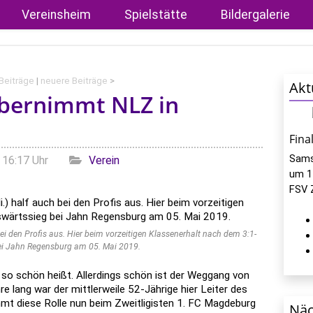
Vereinsheim
Spielstätte
Bildergalerie
 Beiträge
|
neuere Beiträge
>
Akt
übernimmt NLZ in
Fina
Sams
Kategorien
- 16:17 Uhr
Verein
um 1
FSV 
ei den Profis aus. Hier beim vorzeitigen Klassenerhalt nach dem 3:1-
ei Jahn Regensburg am 05. Mai 2019.
 so schön heißt. Allerdings schön ist der Weggang von
e lang war der mittlerweile 52-Jährige hier Leiter des
t diese Rolle nun beim Zweitligisten 1. FC Magdeburg
Näc