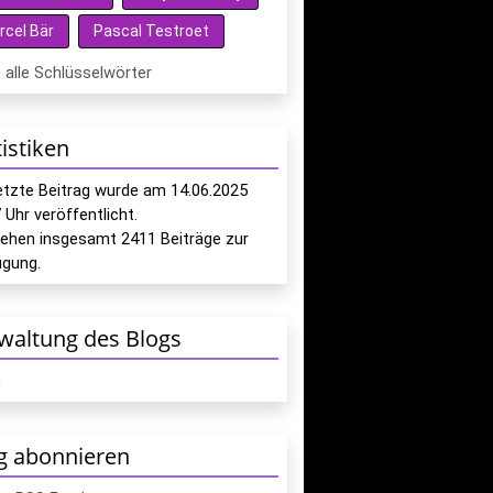
rcel Bär
Pascal Testroet
 alle Schlüsselwörter
tistiken
letzte Beitrag wurde am
14.06.2025
7
Uhr veröffentlicht.
tehen insgesamt
2411
Beiträge zur
ügung.
waltung des Blogs
n
g abonnieren