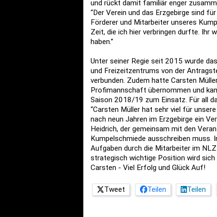
und rückt damit familiär enger zusamme
“Der Verein und das Erzgebirge sind fü
Förderer und Mitarbeiter unseres Kumpe
Zeit, die ich hier verbringen durfte. I
haben.”
Unter seiner Regie seit 2015 wurde das
und Freizeitzentrums von der Antragste
verbunden. Zudem hatte Carsten Müller
Profimannschaft übernommen und kam in
Saison 2018/19 zum Einsatz. Für all da
“Carsten Müller hat sehr viel für unser
nach neun Jahren im Erzgebirge ein Ve
Heidrich, der gemeinsam mit den Verant
Kumpelschmiede ausschreiben muss. I
Aufgaben durch die Mitarbeiter im NLZ 
strategisch wichtige Position wird sic
Carsten - Viel Erfolg und Glück Auf!
Tweet
Teilen
Teilen