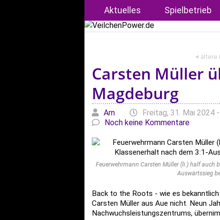
Aktuelles
Spielbetrieb
<
ältere
Carsten Müller 
Magdeburg
Geschrieben von
am
Arn
Freitag, 31. Mai 2024 
Noch keine Kommentare
Feuerwehrmann Carsten Müller (li.) half auch b
Auswärtssieg b
Back to the Roots - wie es bekanntlich
Carsten Müller aus Aue nicht. Neun Jahr
Nachwuchsleistungszentrums, übernimm