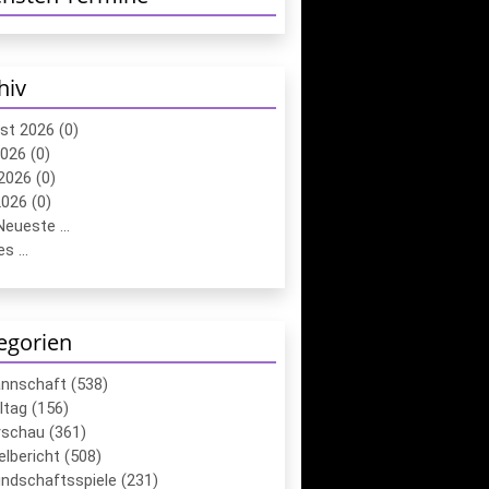
hiv
st 2026 (0)
2026 (0)
2026 (0)
026 (0)
eueste ...
s ...
egorien
annschaft (538)
ltag (156)
schau (361)
elbericht (508)
ndschaftsspiele (231)