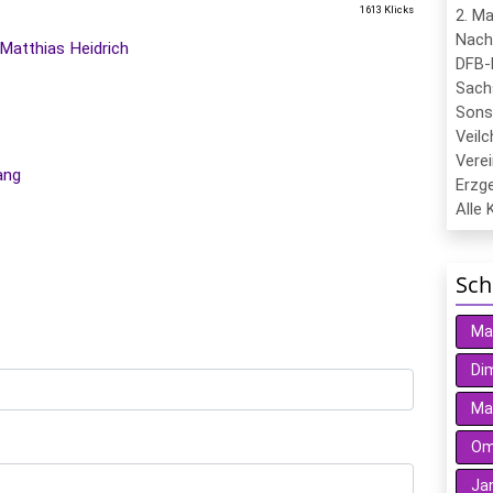
1613 Klicks
2. M
Nach
Matthias Heidrich
DFB-
Sach
Sons
Veil
Verei
ang
Erzge
Alle 
Sch
Ma
Dim
Ma
Oma
Ja