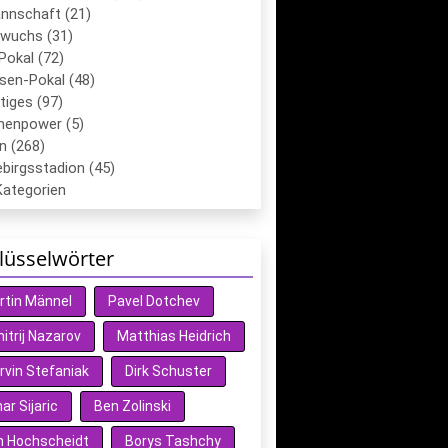
annschaft (21)
wuchs (31)
Pokal (72)
sen-Pokal (48)
tiges (97)
chenpower (5)
n (268)
birgsstadion (45)
Kategorien
lüsselwörter
rtin Männel
Pavel Dotchev
itrij Nazarov
Matthias Heidrich
rvin Stefaniak
Dirk Schuster
r Sijaric
Ben Zolinski
n Hochscheidt
Borys Tashchy