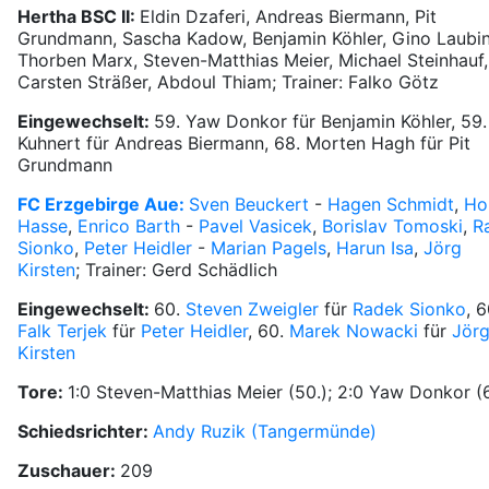
Hertha BSC II:
Eldin Dzaferi, Andreas Biermann, Pit
Grundmann, Sascha Kadow, Benjamin Köhler, Gino Laubin
Thorben Marx, Steven-Matthias Meier, Michael Steinhauf,
Carsten Sträßer, Abdoul Thiam; Trainer: Falko Götz
Eingewechselt:
59. Yaw Donkor für Benjamin Köhler, 59.
Kuhnert für Andreas Biermann, 68. Morten Hagh für Pit
Grundmann
FC Erzgebirge Aue:
Sven Beuckert
-
Hagen Schmidt
,
Ho
Hasse
,
Enrico Barth
-
Pavel Vasicek
,
Borislav Tomoski
,
R
Sionko
,
Peter Heidler
-
Marian Pagels
,
Harun Isa
,
Jörg
Kirsten
; Trainer: Gerd Schädlich
Eingewechselt:
60.
Steven Zweigler
für
Radek Sionko
, 6
Falk Terjek
für
Peter Heidler
, 60.
Marek Nowacki
für
Jör
Kirsten
Tore:
1:0 Steven-Matthias Meier (50.); 2:0 Yaw Donkor (6
Schiedsrichter:
Andy Ruzik (Tangermünde)
Zuschauer:
209