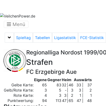
Menü
Spieltag
Tabellen
Ligastatistik
FCE-Statistik
Menü auf-/zuklappen
Regionalliga Nordost 1999/0
Strafen
FC Erzgebirge Aue
Eigene
Gegner
Heim
Auswärts
Gelbe Karte:
65
83
32
|
46
33
|
37
Gelb/Rote Karte:
3
5
-
|
3
3
|
2
Rote Karte:
4
3
3
|
2
1
|
1
Punktwertung:
94
113
47
|
65
47
|
48