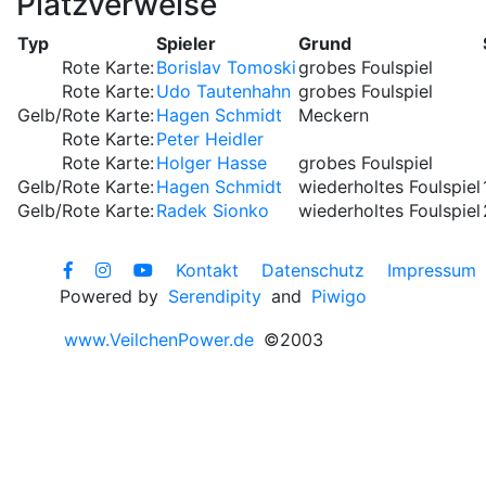
Platzverweise
Typ
Spieler
Grund
Rote Karte:
Borislav Tomoski
grobes Foulspiel
Rote Karte:
Udo Tautenhahn
grobes Foulspiel
Gelb/Rote Karte:
Hagen Schmidt
Meckern
Rote Karte:
Peter Heidler
Rote Karte:
Holger Hasse
grobes Foulspiel
Gelb/Rote Karte:
Hagen Schmidt
wiederholtes Foulspiel
Gelb/Rote Karte:
Radek Sionko
wiederholtes Foulspiel
Kontakt
Datenschutz
Impressum
Powered by
Serendipity
and
Piwigo
www.VeilchenPower.de
©2003