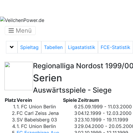
Menü
Spieltag
Tabellen
Ligastatistik
FCE-Statistik
Menü auf-/zuklappen
Regionalliga Nordost 1999/0
Serien
Auswärtsspiele - Siege
Platz
Verein
Spiele
Zeitraum
1.
1. FC Union Berlin
6
25.09.1999 - 11.03.2000
2.
FC Carl Zeiss Jena
3
04.12.1999 - 12.03.2000
3.
SV Babelsberg 03
3
23.10.1999 - 19.11.1999
4.
1. FC Union Berlin
3
29.04.2000 - 20.05.200
5.
FC Erzgebirge Aue
3
02.10.1999 - 12.11.1999