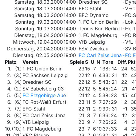
Samstag, 18.03.2000
14:00
Dresdner SC
-
Dyn
Samstag, 18.03.2000
14:00
EFC Stahl
-
VFC 
Samstag, 18.03.2000
14:00
BFC Dynamo
-
FC S
Sonntag, 19.03.2000
14:00
1. FC Union Berlin
-
Lok 
Sonntag, 19.03.2000
14:00
Tennis Bor. Berlin II
-
Hert
Dienstag, 18.04.2000
19:00
1. FC Magdeburg
-
FC R
Mittwoch, 19.04.2000
19:00
VfB Leipzig
-
VfL 
Donnerstag, 20.04.2000
19:00
FSV Zwickau
-
SV B
Dienstag, 02.05.2000
19:00
FC Carl Zeiss Jena
-
FC E
Platz
Verein
Spiele
S
U
N
Tore
Diff.
Pkt
1.
(1.)
1. FC Union Berlin
23
15
7
1
38
:
14
24
5
2.
(3.)
FC Sachsen Leipzig
22
12
6
4
33
:
21
12
4
3.
(4.)
Dresdner SC
22
12
5
5
43
:
21
22
4
4.
(2.)
SV Babelsberg 03
22
12
5
5
45
:
24
21
4
5.
(5.)
FC Erzgebirge Aue
21
12
4
5
38
:
23
15
4
6.
(6.)
FC Rot-Weiß Erfurt
23
11
5
7
27
:
29
-2
3
7.
(7.)
EFC Stahl
22
11
2
9
30
:
31
-1
3
8.
(8.)
FC Carl Zeiss Jena
21
8
7
6
36
:
24
12
3
9.
(9.)
VfB Leipzig
20
9
4
7
26
:
22
4
3
10.
(10.)
1. FC Magdeburg
23
7
6
10
37
:
33
4
2
11.
(11.)
VFC Plauen
23
7
6
10
30
:
31
-1
2