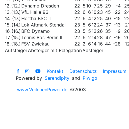
12.
(12.)
Dynamo Dresden
22
5
10
7
25
:
29
-4
2
13.
(13.)
VfL Halle 96
22
6
6
10
23
:
45
-22
2
14.
(17.)
Hertha BSC II
22
6
4
12
25
:
40
-15
2
15.
(14.)
Lok Altmark Stendal
23
5
6
12
24
:
37
-13
2
16.
(16.)
BFC Dynamo
23
5
5
13
26
:
35
-9
2
17.
(15.)
Tennis Bor. Berlin II
22
6
2
14
28
:
47
-19
2
18.
(18.)
FSV Zwickau
22
2
6
14
16
:
44
-28
1
Aufsteiger
Absteiger mit Relegation
Absteiger
Kontakt
Datenschutz
Impressum
Powered by
Serendipity
and
Piwigo
www.VeilchenPower.de
©2003