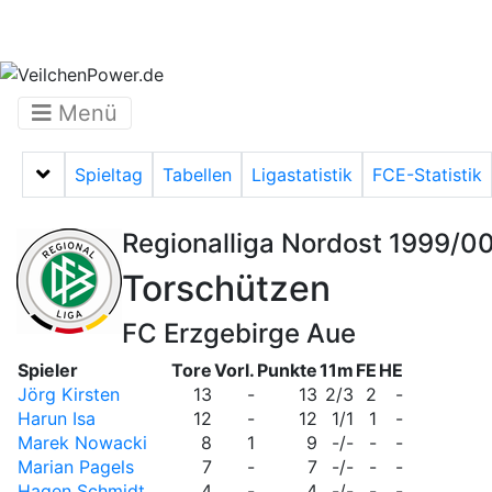
Menü
Spieltag
Tabellen
Ligastatistik
FCE-Statistik
Menü auf-/zuklappen
Regionalliga Nordost 1999/0
Torschützen
FC Erzgebirge Aue
Spieler
Tore
Vorl.
Punkte
11m
FE
HE
Jörg Kirsten
13
-
13
2/3
2
-
Harun Isa
12
-
12
1/1
1
-
Marek Nowacki
8
1
9
-/-
-
-
Marian Pagels
7
-
7
-/-
-
-
Hagen Schmidt
4
-
4
-/-
-
-