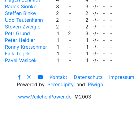
Radek Sionko
3
-
3
-/-
-
-
Steffen Binke
2
-
2
-/-
-
-
Udo Tautenhahn
2
-
2
-/-
-
-
Steven Zweigler
2
-
2
-/-
-
-
Petr Grund
1
2
3
-/-
-
-
Peter Heidler
1
-
1
-/-
-
-
Ronny Kretschmer
1
-
1
-/-
-
-
Falk Terjek
1
-
1
-/-
-
-
Pavel Vasicek
1
-
1
-/-
-
-
Kontakt
Datenschutz
Impressum
Powered by
Serendipity
and
Piwigo
www.VeilchenPower.de
©2003