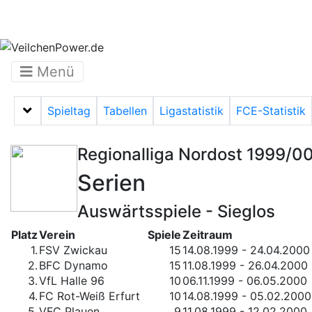
Menü
Spieltag
Tabellen
Ligastatistik
FCE-Statistik
Menü auf-/zuklappen
Regionalliga Nordost 1999/0
Serien
Auswärtsspiele - Sieglos
Platz
Verein
Spiele
Zeitraum
1.
FSV Zwickau
15
14.08.1999 - 24.04.2000
2.
BFC Dynamo
15
11.08.1999 - 26.04.2000
3.
VfL Halle 96
10
06.11.1999 - 06.05.2000
4.
FC Rot-Weiß Erfurt
10
14.08.1999 - 05.02.2000
5.
VFC Plauen
9
11.08.1999 - 12.02.2000