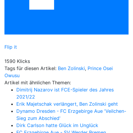
Flip it
1590 Klicks
Tags für diesen Artikel:
Ben Zolinski
,
Prince Osei
Owusu
Artikel mit ähnlichen Themen:
Dimitrij Nazarov ist FCE-Spieler des Jahres
2021/22
Erik Majetschak verlängert, Ben Zolinski geht
Dynamo Dresden - FC Erzgebirge Aue 'Veilchen-
Sieg zum Abschied'
Dirk Carlson hatte Glück im Unglück
FC Erzgebirge Aue - SV Werder Bremen