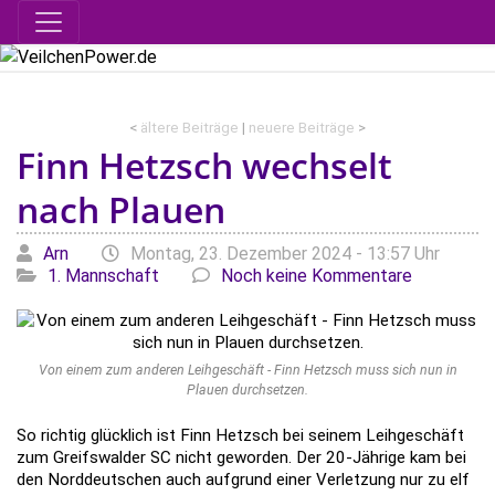
<
ältere Beiträge
|
neuere Beiträge
>
Finn Hetzsch wechselt
nach Plauen
Geschrieben von
am
Kat
Arn
Montag, 23. Dezember 2024 - 13:57 Uhr
1. Mannschaft
Noch keine Kommentare
Von einem zum anderen Leihgeschäft - Finn Hetzsch muss sich nun in
Plauen durchsetzen.
So richtig glücklich ist Finn Hetzsch bei seinem Leihgeschäft
zum Greifswalder SC nicht geworden. Der 20-Jährige kam bei
den Norddeutschen auch aufgrund einer Verletzung nur zu elf