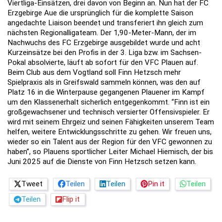
Viertliga-Einsätzen, drei davon von Beginn an. Nun hat der FC
Erzgebirge Aue die ursprünglich für die komplette Saison
angedachte Liaison beendet und transferiert ihn gleich zum
nächsten Regionalligateam. Der 1,90-Meter-Mann, der im
Nachwuchs des FC Erzgebirge ausgebildet wurde und acht
Kurzeinsätze bei den Profis in der 3. Liga bzw. im Sachsen-
Pokal absolvierte, läuft ab sofort für den VFC Plauen auf.
Beim Club aus dem Vogtland soll Finn Hetzsch mehr
Spielpraxis als in Greifswald sammeln können, was den auf
Platz 16 in die Winterpause gegangenen Plauener im Kampf
um den Klassenerhalt sicherlich entgegenkommt. “Finn ist ein
großgewachsener und technisch versierter Offensivspieler. Er
wird mit seinem Ehrgeiz und seinen Fähigkeiten unserem Team
helfen, weitere Entwicklungsschritte zu gehen. Wir freuen uns,
wieder so ein Talent aus der Region für den VFC gewonnen zu
haben”, so Plauens sportlicher Leiter Michael Hiemisch, der bis
Juni 2025 auf die Dienste von Finn Hetzsch setzen kann.
Tweet
Teilen
Teilen
Pin it
Teilen
Teilen
Flip it