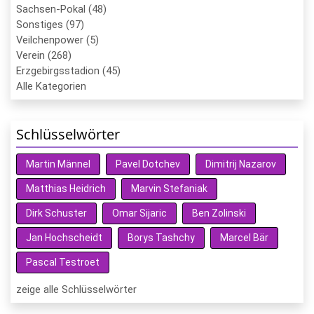
Sachsen-Pokal (48)
Sonstiges (97)
Veilchenpower (5)
Verein (268)
Erzgebirgsstadion (45)
Alle Kategorien
Schlüsselwörter
Martin Männel
Pavel Dotchev
Dimitrij Nazarov
Matthias Heidrich
Marvin Stefaniak
Dirk Schuster
Omar Sijaric
Ben Zolinski
Jan Hochscheidt
Borys Tashchy
Marcel Bär
Pascal Testroet
zeige alle Schlüsselwörter