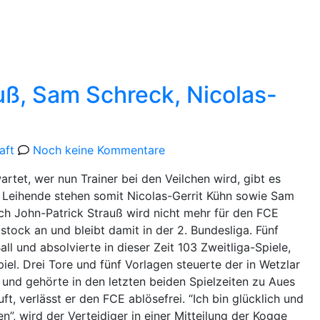
pielstätte
Bildergalerie
uß, Sam Schreck, Nicolas-
aft
Noch keine Kommentare
rtet, wer nun Trainer bei den Veilchen wird, gibt es
 Leihende stehen somit Nicolas-Gerrit Kühn sowie Sam
ch John-Patrick Strauß wird nicht mehr für den FCE
tock an und bleibt damit in der 2. Bundesliga. Fünf
ll und absolvierte in dieser Zeit 103 Zweitliga-Spiele,
l. Drei Tore und fünf Vorlagen steuerte der in Wetzlar
 und gehörte in den letzten beiden Spielzeiten zu Aues
, verlässt er den FCE ablösefrei. “Ich bin glücklich und
”, wird der Verteidiger in einer Mitteilung der Kogge