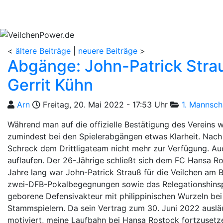
Aktuelles
Spielbetrieb
Vereinsheim
S
<
ältere Beiträge
|
neuere Beiträge
>
Abgänge: John-Patrick Stra
Gerrit Kühn
Geschrieben von
am
Kategorien
Arn
Freitag, 20. Mai 2022 - 17:53 Uhr
1. Mannsch
Während man auf die offizielle Bestätigung des Vereins wa
zumindest bei den Spielerabgängen etwas Klarheit. Nach
Schreck dem Drittligateam nicht mehr zur Verfügung. Au
auflaufen. Der 26-Jährige schließt sich dem FC Hansa Ros
Jahre lang war John-Patrick Strauß für die Veilchen am Ba
zwei-DFB-Pokalbegegnungen sowie das Relegationshinspie
geborene Defensivakteur mit philippinischen Wurzeln bei
Stammspielern. Da sein Vertrag zum 30. Juni 2022 ausläuft
motiviert, meine Laufbahn bei Hansa Rostock fortzusetzen