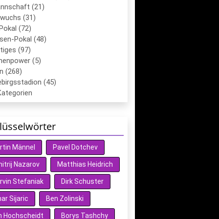
annschaft (21)
wuchs (31)
Pokal (72)
sen-Pokal (48)
tiges (97)
chenpower (5)
n (268)
birgsstadion (45)
Kategorien
lüsselwörter
rtin Männel
Pavel Dotchev
itrij Nazarov
Matthias Heidrich
rvin Stefaniak
Dirk Schuster
r Sijaric
Ben Zolinski
n Hochscheidt
Borys Tashchy