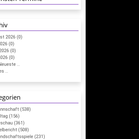
hiv
st 2026 (0)
2026 (0)
2026 (0)
026 (0)
eueste ...
s ...
egorien
annschaft (538)
ltag (156)
schau (361)
elbericht (508)
ndschaftsspiele (231)