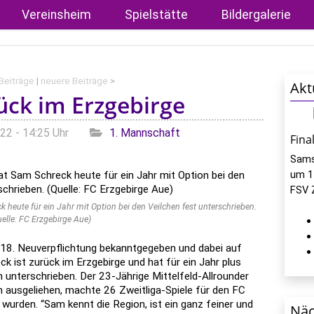
Vereinsheim
Spielstätte
Bildergalerie
 Beiträge
|
neuere Beiträge
>
Akt
ück im Erzgebirge
Kategorien
22 - 14:25 Uhr
1. Mannschaft
Fina
Sams
um 1
FSV 
heute für ein Jahr mit Option bei den Veilchen fest unterschrieben.
uelle: FC Erzgebirge Aue)
 18. Neuverpflichtung bekanntgegeben und dabei auf
k ist zurück im Erzgebirge und hat für ein Jahr plus
n unterschrieben. Der 23-Jährige Mittelfeld-Allrounder
n ausgeliehen, machte 26 Zweitliga-Spiele für den FC
t wurden. “Sam kennt die Region, ist ein ganz feiner und
Näc