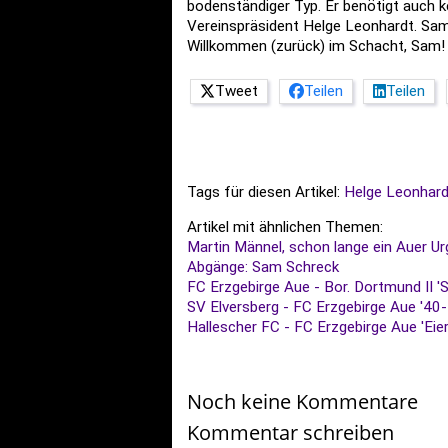
bodenständiger Typ. Er benötigt auch k
Vereinspräsident Helge Leonhardt. Sa
Willkommen (zurück) im Schacht, Sam!
Tweet
Teilen
Teilen
Tags für diesen Artikel:
Helge Leonhard
Artikel mit ähnlichen Themen:
Martin Männel, schon lange ein Auer Ur
Abgänge: Sam Schreck
FC Erzgebirge Aue - Bor. Dortmund II '
SV Elversberg - FC Erzgebirge Aue '40
Hallescher FC - FC Erzgebirge Aue 'Eierl
Noch keine Kommentare
Kommentar schreiben