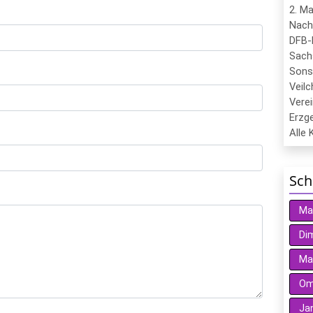
2. M
Nach
DFB-
Sach
Sons
Veil
Verei
Erzge
Alle 
Sch
Ma
Dim
Ma
Oma
Ja