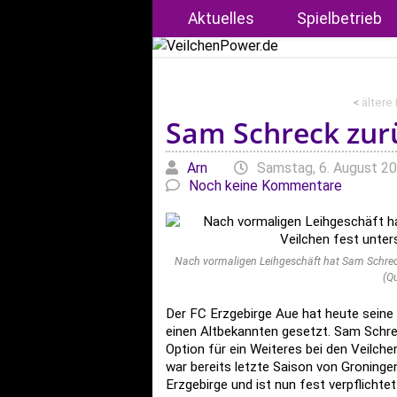
Aktuelles
Spielbetrieb
<
ältere
Sam Schreck zur
Geschrieben von
am
Arn
Samstag, 6. August 20
Noch keine Kommentare
Nach vormaligen Leihgeschäft hat Sam Schreck 
(Q
Der FC Erzgebirge Aue hat heute seine
einen Altbekannten gesetzt. Sam Schrec
Option für ein Weiteres bei den Veilche
war bereits letzte Saison von Groninge
Erzgebirge und ist nun fest verpflichte