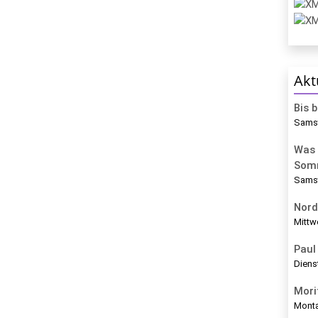
Akt
Bis 
Samst
Was 
Som
Samst
Nord
Mittw
Paul 
Diens
Mori
Monta