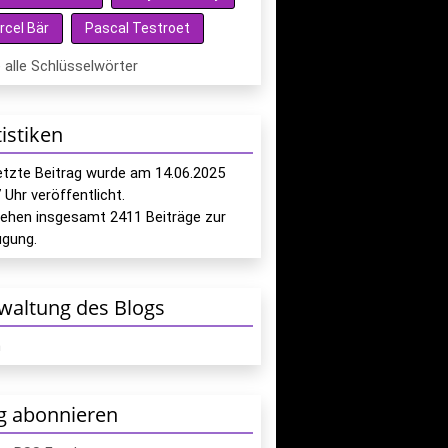
rcel Bär
Pascal Testroet
 alle Schlüsselwörter
tistiken
letzte Beitrag wurde am
14.06.2025
7
Uhr veröffentlicht.
tehen insgesamt
2411
Beiträge zur
ügung.
waltung des Blogs
n
g abonnieren