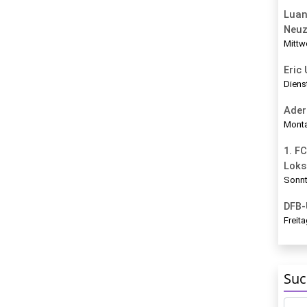
Luan
Neu
Mittw
Eric
Diens
Ader
Monta
1. FC
Loks
Sonnt
DFB-
Freita
Suc