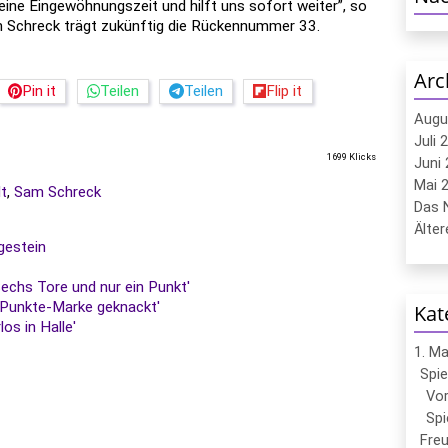
eine Eingewöhnungszeit und hilft uns sofort weiter”, so
m Schreck trägt zukünftig die Rückennummer 33.
Arc
Pin it
Teilen
Teilen
Flip it
Augu
Juli 
1699 Klicks
Juni 
Mai 2
t
,
Sam Schreck
Das N
Ältere
gestein
Sechs Tore und nur ein Punkt'
-Punkte-Marke geknackt'
Kat
os in Halle'
1. M
Spie
Vor
Spi
Freu