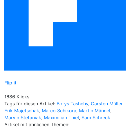
Flip it
1686 Klicks
Tags für diesen Artikel:
Borys Tashchy
,
Carsten Müller
,
Erik Majetschak
,
Marco Schikora
,
Martin Männel
,
Marvin Stefaniak
,
Maximilian Thiel
,
Sam Schreck
Artikel mit ähnlichen Themen: