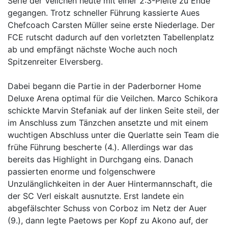
Serie der Veilchen heute mit einer 2:3-Pleite zu Ende
gegangen. Trotz schneller Führung kassierte Aues
Chefcoach Carsten Müller seine erste Niederlage. Der
FCE rutscht dadurch auf den vorletzten Tabellenplatz
ab und empfängt nächste Woche auch noch
Spitzenreiter Elversberg.
Dabei begann die Partie in der Paderborner Home
Deluxe Arena optimal für die Veilchen. Marco Schikora
schickte Marvin Stefaniak auf der linken Seite steil, der
im Anschluss zum Tänzchen ansetzte und mit einem
wuchtigen Abschluss unter die Querlatte sein Team die
frühe Führung bescherte (4.). Allerdings war das
bereits das Highlight in Durchgang eins. Danach
passierten enorme und folgenschwere
Unzulänglichkeiten in der Auer Hintermannschaft, die
der SC Verl eiskalt ausnutzte. Erst landete ein
abgefälschter Schuss von Corboz im Netz der Auer
(9.), dann legte Paetows per Kopf zu Akono auf, der