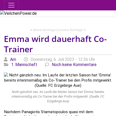
<
ältere Beiträge
|
neuere Beiträge
>
Emma wird dauerhaft Co-
Trainer
Geschrieben von
am
Kategor
Arn
Donnerstag, 6. Juli 2023 - 12:36 Uhr
1. Mannschaft
Noch keine Kommentare
Nicht gänzlich neu: Im Laufe der letzten Saison hat ‘Emma’ bereits
interimsmäßig als Co-Trainer bei den Profis mitgewirkt. (Quelle: FC
Erzgebirge Aue)
Nachdem Panagiotis Stamatopoulos quasi mit dem