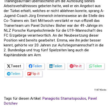
Trainingsauftakt überraschend um die Auflösung seines
Arbeitsverhältnisses gebeten hatte, weil er ein Angebot aus
der Türkei erhielt, welches er nicht ablehnen konnte, sprang A-
Jugend-Coach Jörg Emmerich interimsweise an die Stelle des
Co-Trainers ein. Seit Mittwoch verstärkt er nun offiziell das
Trainerteam um Pavel Dotchev. Bisher war der 49-Jährige im
NLZ Porsche Kumpelschmiede für die U19-Mannschaft des
FC Erzgebirge verantwortlich. An der Neubesetzung dieser
Position wird bereits gearbeitet. Emma, wie ihn jeder besser
kennt, gehörte vor 20 Jahren zur Aufstiegsmannschaft in die
2. Bundesliga und trug fünf Spielzeiten lang auch die
Kapitänsbinde am Arm.
Tweet
Teilen
Teilen
Pin it
Teilen
Teilen
Flip it
1147 Klicks
Tags für diesen Artikel:
Panagiotis Stamatopoulos
,
Pavel
Dotchev