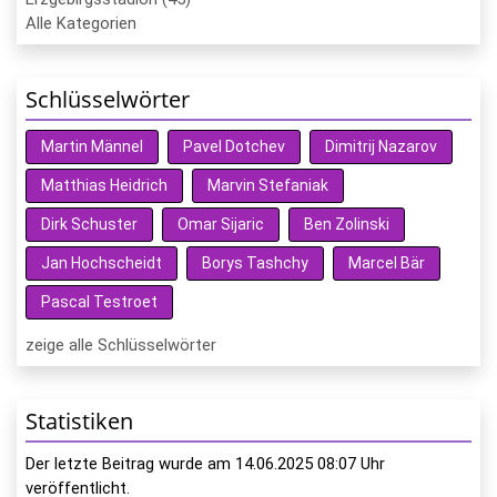
Alle Kategorien
Schlüsselwörter
Martin Männel
Pavel Dotchev
Dimitrij Nazarov
Matthias Heidrich
Marvin Stefaniak
Dirk Schuster
Omar Sijaric
Ben Zolinski
Jan Hochscheidt
Borys Tashchy
Marcel Bär
Pascal Testroet
zeige alle Schlüsselwörter
Statistiken
Der letzte Beitrag wurde am
14.06.2025 08:07
Uhr
veröffentlicht.