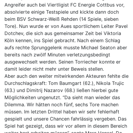
Angreifer auch bei Viertligist FC Energie Cottbus vor,
absolvierte einige Testspiele und kickte dann doch
beim BSV Schwarz-Weiß Rehden (14 Spiele, sieben
Tore). Nun wurde er von Aues sportlichem Leiter Pavel
Dotchev, die sich aus gemeinsamer Zeit bei Viktoria
Köln kennen, ins Spiel gebracht. Nach einem Schlag
aufs rechte Sprunggelenk musste Michael Seaton aber
bereits nach zwölf Minuten verletzungsbedingt
ausgewechselt werden. Seinen Torriecher konnte er
damit leider nicht mehr unter Beweis stellen.
Aber auch den weiter mitwirkenden Akteuren fehlte die
Durchschlagskraft: Tom Baumgart (62.), Nikola Trujic
(63.) und Dimitrij Nazarov (68.) ließen hierbei gute
Möglichkeiten ungenutzt. “Da sieht man wieder das
Dilemma. Wir hätten noch fünf, sechs Tore machen
müssen. Im letzten Drittel haben wir sehr fehlerhaft
gespielt und unsere Chancen fahrlässig vergeben. Das
Spiel hat gezeigt, dass wir vor allem in diesem Bereich
weiter hart arbeiten müssen”, sagte Marc Hensel. Da