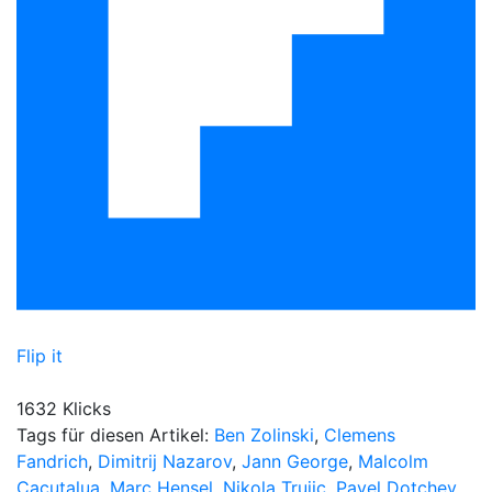
Flip it
1632 Klicks
Tags für diesen Artikel:
Ben Zolinski
,
Clemens
Fandrich
,
Dimitrij Nazarov
,
Jann George
,
Malcolm
Cacutalua
,
Marc Hensel
,
Nikola Trujic
,
Pavel Dotchev
,