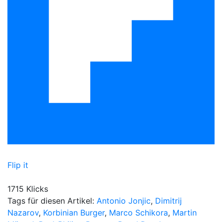
Flip it
1715 Klicks
Tags für diesen Artikel:
Antonio Jonjic
,
Dimitrij
Nazarov
,
Korbinian Burger
,
Marco Schikora
,
Martin