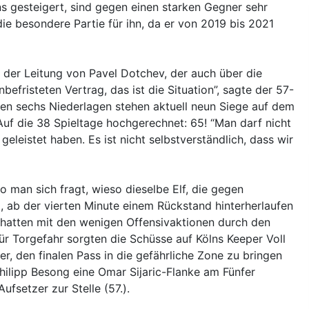
ns gesteigert, sind gegen einen starken Gegner sehr
e besondere Partie für ihn, da er von 2019 bis 2021
 der Leitung von Pavel Dotchev, der auch über die
nbefristeten Vertrag, das ist die Situation”, sagte der 57-
ben sechs Niederlagen stehen aktuell neun Siege auf dem
 Auf die 38 Spieltage hochgerechnet: 65! “Man darf nicht
leistet haben. Es ist nicht selbstverständlich, dass wir
o man sich fragt, wieso dieselbe Elf, die gegen
, ab der vierten Minute einem Rückstand hinterherlaufen
 hatten mit den wenigen Offensivaktionen durch den
ür Torgefahr sorgten die Schüsse auf Kölns Keeper Voll
r, den finalen Pass in die gefährliche Zone zu bringen
ilipp Besong eine Omar Sijaric-Flanke am Fünfer
ufsetzer zur Stelle (57.).