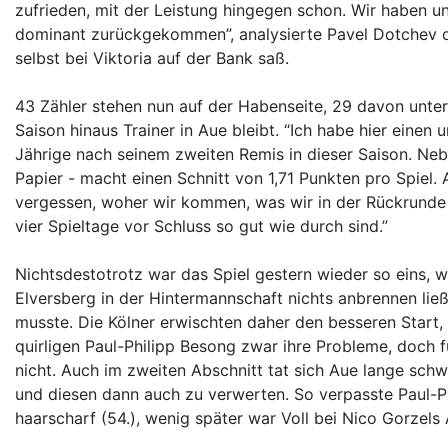
zufrieden, mit der Leistung hingegen schon. Wir haben u
dominant zurückgekommen”, analysierte Pavel Dotchev di
selbst bei Viktoria auf der Bank saß.
43 Zähler stehen nun auf der Habenseite, 29 davon unter
Saison hinaus Trainer in Aue bleibt. “Ich habe hier einen u
Jährige nach seinem zweiten Remis in dieser Saison. Ne
Papier - macht einen Schnitt von 1,71 Punkten pro Spiel.
vergessen, woher wir kommen, was wir in der Rückrunde ge
vier Spieltage vor Schluss so gut wie durch sind.”
Nichtsdestotrotz war das Spiel gestern wieder so eins, w
Elversberg in der Hintermannschaft nichts anbrennen ließ
musste. Die Kölner erwischten daher den besseren Start,
quirligen Paul-Philipp Besong zwar ihre Probleme, doch f
nicht. Auch im zweiten Abschnitt tat sich Aue lange schwe
und diesen dann auch zu verwerten. So verpasste Paul-Ph
haarscharf (54.), wenig später war Voll bei Nico Gorzels A