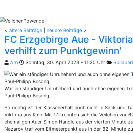
Aktuelles
Spielbetrieb
Vereinsheim
S
<
ältere Beiträge
|
neuere Beiträge
>
FC Erzgebirge Aue - Viktoria
verhilft zum Punktgewinn'
Geschrieben von
am
Kategorien
Arn
Sonntag, 30. April 2023 - 11:20 Uhr
Spielber
War ein ständiger Unruheherd und auch ohne eigenen Tref
Paul-Philipp Besong.
So richtig ist der Klassenerhalt noch nicht in Sack und
Viktoria aus Köln. Mit 1:1 trennten sich die Veilchen vo
ehemaligen Auer Simon Handle aus der vierten Minute zu
Nazarov traf vom Elfmeterpunkt aus in der 82. Minute zu