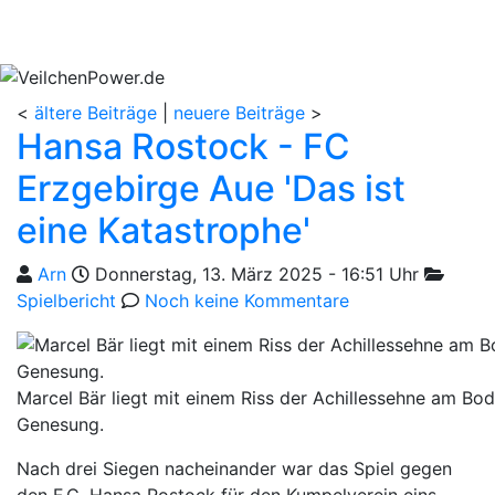
<
ältere Beiträge
|
neuere Beiträge
>
Hansa Rostock - FC
Erzgebirge Aue 'Das ist
eine Katastrophe'
Geschrieben von
am
Kategor
Arn
Donnerstag, 13. März 2025 - 16:51 Uhr
Spielbericht
Noch keine Kommentare
Marcel Bär liegt mit einem Riss der Achillessehne am Bo
Genesung.
Nach drei Siegen nacheinander war das Spiel gegen
den F.C. Hansa Rostock für den Kumpelverein eins,