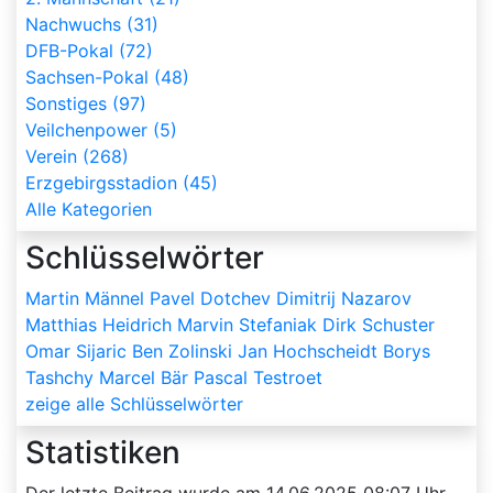
Nachwuchs (31)
DFB-Pokal (72)
Sachsen-Pokal (48)
Sonstiges (97)
Veilchenpower (5)
Verein (268)
Erzgebirgsstadion (45)
Alle Kategorien
Schlüsselwörter
Martin Männel
Pavel Dotchev
Dimitrij Nazarov
Matthias Heidrich
Marvin Stefaniak
Dirk Schuster
Omar Sijaric
Ben Zolinski
Jan Hochscheidt
Borys
Tashchy
Marcel Bär
Pascal Testroet
zeige alle Schlüsselwörter
Statistiken
Der letzte Beitrag wurde am
14.06.2025 08:07
Uhr