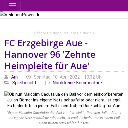
<
ältere Beiträge
|
neuere Beiträge
>
FC Erzgebirge Aue -
Hannover 96 'Zehnte
Heimpleite für Aue'
Geschrieben von
am
Kategori
Arn
Sonntag, 10. April 2022 - 10:32 Uhr
Spielbericht
Noch keine Kommentare
Ob nun Malcolm Cacutalua den Ball vor dem einköpfbereiten Julian Börner
ins eigene Netz schaufelte oder nicht, ist egal. Es bedeutete in jedem Fall
einen frühen Rückschlag für Aue.