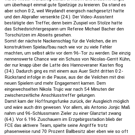
um überhaupt einmal gute Spielzüge zu kreieren. Da stand es
aber schon 0:2, weil Weydandt energisch nachgesetzt hatte
und den Abpraller versenkte (24.). Der Video-Assistent
bestätigte den Treffer, denn beim Zuspiel von Stolze hatte
das Schiedsrichtergespann um Referee Michael Bacher den
Torschützen im Abseits gesehen.
Somit der nächste Nackenschlag für die Veilchen, die im
konstruktiven Spielaufbau nach wie vor zu viele Fehler
machten, um selbst aktiv vor dem 96-Tor zu werden. Die einzig
nennenswerte Chance war ein Schuss von Nicolas-Gerrit Kühn,
der nur knapp über die Latte des Hannoveraner Kasten flog
(34.). Dadurch ging es mit einem aus Auer Sicht dritten 0:2-
Rückstand infolge in die Pause, aus der die Veilchen mit drei
neuen Spielern und mehr Engagement kamen. Dem
eingewechselten Nikola Trujic war nach 54 Minuten der
zwischenzeitliche Anschlusstreffer gelungen.
Damit kam der Hoffnungsfunke zurück, der Ausgleich möglich
und wäre auch drin gewesen. Vor allem, als Antonio Jonjic Maß
nahm und 96-Schlussmann Zieler zu einer Glanztat zwang
(64.). Vor 6.196 Zuschauern im Erzgebirgsstadion blieb der
FCE das aktivere Team, spielte seine Angriffe trotz
phasenweise rund 70 Prozent Ballbesitz aber eben wie so oft