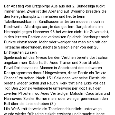
Der Abstieg von Erzgebirge Aue aus der 2. Bundesliga rückt
immer näher. Zwar ist der Abstand auf Dynamo Dresden, die
den Relegationsplatz innehaben und heute beim
Tabellennachbarn in Sandhausen antreten müssen, noch in
Reichweite. Allerdings sorgte das gestern Dargebotene im
Heimspiel gegen Hannover 96 bei weiten nicht für Zuversicht,
in den letzten Partien der verkackten Spielzeit überhaupt noch
Punkte einzufahren. Mehr oder weniger hat man sich mit der
Tatsache abgefunden, nächste Saison einer von den 20
Drittligisten zu sein.
Spielerisch ist das Niveau bei den Veilchen bereits dort schon
angekommen. Dabei hatte Aues Trainer und Sportdirektor
Pavel Dotchev seine Mannen in Anbetracht des schweren
Restprogramms darauf hingewiesen, diese Partie als “letzte
Chance” zu sehen. Nach 151 Sekunden war seine Plattitüde
bereits wieder Schall und Rauch. Kerk trat eine Ecke vor das
Tor, Ben Zolinski verlängerte unfreiwillig per Kopf auf den
zweiten Pfosten, wo Aues Verteidiger Malcolm Cacutalua und
Hannovers Spieler Börner mehr oder weniger gemeinsam den
Ball über die Linie schoben (3.).
Lila-Weiß, mittlerweile als Tabellenschlusslicht unterwegs,
wurde wieder frühzeitig eiskalt erwischt und brauchte lange,