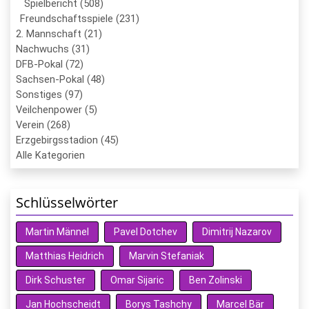
Spielbericht (508)
Freundschaftsspiele (231)
2. Mannschaft (21)
Nachwuchs (31)
DFB-Pokal (72)
Sachsen-Pokal (48)
Sonstiges (97)
Veilchenpower (5)
Verein (268)
Erzgebirgsstadion (45)
Alle Kategorien
Schlüsselwörter
Martin Männel
Pavel Dotchev
Dimitrij Nazarov
Matthias Heidrich
Marvin Stefaniak
Dirk Schuster
Omar Sijaric
Ben Zolinski
Jan Hochscheidt
Borys Tashchy
Marcel Bär