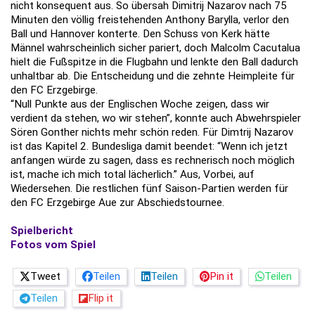
nicht konsequent aus. So übersah Dimitrij Nazarov nach 75
Minuten den völlig freistehenden Anthony Barylla, verlor den
Ball und Hannover konterte. Den Schuss von Kerk hätte
Männel wahrscheinlich sicher pariert, doch Malcolm Cacutalua
hielt die Fußspitze in die Flugbahn und lenkte den Ball dadurch
unhaltbar ab. Die Entscheidung und die zehnte Heimpleite für
den FC Erzgebirge.
“Null Punkte aus der Englischen Woche zeigen, dass wir
verdient da stehen, wo wir stehen”, konnte auch Abwehrspieler
Sören Gonther nichts mehr schön reden. Für Dimtrij Nazarov
ist das Kapitel 2. Bundesliga damit beendet: “Wenn ich jetzt
anfangen würde zu sagen, dass es rechnerisch noch möglich
ist, mache ich mich total lächerlich.” Aus, Vorbei, auf
Wiedersehen. Die restlichen fünf Saison-Partien werden für
den FC Erzgebirge Aue zur Abschiedstournee.
Spielbericht
Fotos vom Spiel
Tweet
Teilen
Teilen
Pin it
Teilen
Teilen
Flip it