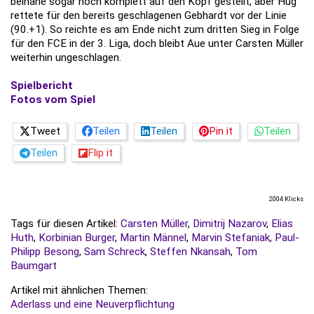
beinahe sogar noch komplett auf den Kopf gestellt, aber Hug
rettete für den bereits geschlagenen Gebhardt vor der Linie
(90.+1). So reichte es am Ende nicht zum dritten Sieg in Folge
für den FCE in der 3. Liga, doch bleibt Aue unter Carsten Müller
weiterhin ungeschlagen.
Spielbericht
Fotos vom Spiel
Tweet
Teilen
Teilen
Pin it
Teilen
Teilen
Flip it
2004 Klicks
Tags für diesen Artikel:
Carsten Müller
,
Dimitrij Nazarov
,
Elias
Huth
,
Korbinian Burger
,
Martin Männel
,
Marvin Stefaniak
,
Paul-
Philipp Besong
,
Sam Schreck
,
Steffen Nkansah
,
Tom
Baumgart
Artikel mit ähnlichen Themen:
Aderlass und eine Neuverpflichtung