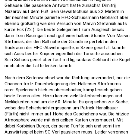
Gehäuse. Die passende Antwort hatte zunächst Dimitrij
Nazarov auf dem Fuß. Sein Gewaltschuss aus 22 Metern in
der neunten Minute parierte HFC-Schlussmann Gebhardt aber
ebenso großartig wie den Versuch von Marvin Stefaniak aufs
kurze Eck (22.). Die beste Gelegenheit zum Ausgleich besaß
dann Tom Baumgart nach gut einer halben Stunde. Von Marvin
Stefaniak, der den Ball nahe der Grundlinie perfekt in den
Rückraum der HFC-Abwehr spielte, in Szene gesetzt, konnte
sich Aues bester Knipser eigentlich die Torseite aussuchen.
Sein Schuss geriet aber fast mittig, sodass Gebhardt die Kugel
noch über die Latte lenken konnte.
Nach dem Seitenwechsel war die Richtung unverändert, nur die
Chancen trotz Dauerbelagerung des Hallenser Strafraums
rarer. Spielerisch blieb es überschaubar, kämpferisch gaben
beide Teams alles. Hinzu kamen viele Unterbrechungen und
Nickligkeiten rund um die 60. Minute. Es ging schon zur Sache,
wobei das Schiedsrichtergespann um Patrick Hanslbauer
(Fürth) nicht immer auf Höhe des Geschehens war. Die hitzige
Atmosphäre wurde mit drei gelben Karten untermauert. Mit
dabei Korbinian Burger, der seine Fünfte sah und somit im
Auswärtsspiel beim SC Verl pausieren muss. Leider verronnen