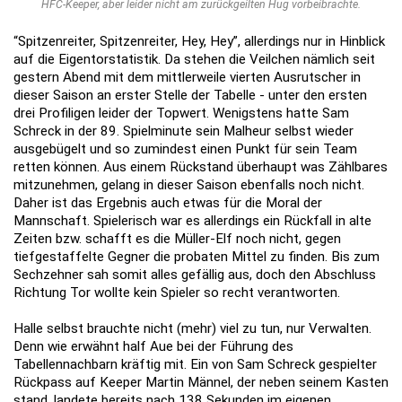
HFC-Keeper, aber leider nicht am zurückgeilten Hug vorbeibrachte.
“Spitzenreiter, Spitzenreiter, Hey, Hey”, allerdings nur in Hinblick
auf die Eigentorstatistik. Da stehen die Veilchen nämlich seit
gestern Abend mit dem mittlerweile vierten Ausrutscher in
dieser Saison an erster Stelle der Tabelle - unter den ersten
drei Profiligen leider der Topwert. Wenigstens hatte Sam
Schreck in der 89. Spielminute sein Malheur selbst wieder
ausgebügelt und so zumindest einen Punkt für sein Team
retten können. Aus einem Rückstand überhaupt was Zählbares
mitzunehmen, gelang in dieser Saison ebenfalls noch nicht.
Daher ist das Ergebnis auch etwas für die Moral der
Mannschaft. Spielerisch war es allerdings ein Rückfall in alte
Zeiten bzw. schafft es die Müller-Elf noch nicht, gegen
tiefgestaffelte Gegner die probaten Mittel zu finden. Bis zum
Sechzehner sah somit alles gefällig aus, doch den Abschluss
Richtung Tor wollte kein Spieler so recht verantworten.
Halle selbst brauchte nicht (mehr) viel zu tun, nur Verwalten.
Denn wie erwähnt half Aue bei der Führung des
Tabellennachbarn kräftig mit. Ein von Sam Schreck gespielter
Rückpass auf Keeper Martin Männel, der neben seinem Kasten
stand, landete bereits nach 138 Sekunden im eigenen