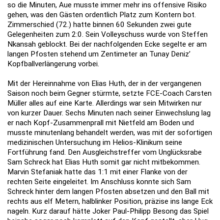
so die Minuten, Aue musste immer mehr ins offensive Risiko
gehen, was den Gästen ordentlich Platz zum Kontern bot.
Zimmerschied (72.) hatte binnen 60 Sekunden zwei gute
Gelegenheiten zum 2:0. Sein Volleyschuss wurde von Steffen
Nkansah geblockt. Bei der nachfolgenden Ecke segelte er am
langen Pfosten stehend um Zentimeter an Tunay Deniz’
Kopfballverlängerung vorbei.
Mit der Hereinnahme von Elias Huth, der in der vergangenen
Saison noch beim Gegner stürmte, setzte FCE-Coach Carsten
Müller alles auf eine Karte. Allerdings war sein Mitwirken nur
von kurzer Dauer. Sechs Minuten nach seiner Einwechslung lag
er nach Kopf-Zusammenprall mit Nietfeld am Boden und
musste minutenlang behandelt werden, was mit der sofortigen
medizinischen Untersuchung im Helios-Klinikum seine
Fortführung fand. Den Ausgleichstreffer vom Unglücksrabe
Sam Schreck hat Elias Huth somit gar nicht mitbekommen.
Marvin Stefaniak hatte das 1:1 mit einer Flanke von der
rechten Seite eingeleitet. Im Anschluss konnte sich Sam
Schreck hinter dem langen Pfosten absetzen und den Ball mit
rechts aus elf Metern, halblinker Position, präzise ins lange Eck
nageln. Kurz darauf hätte Joker Paul-Philipp Besong das Spiel