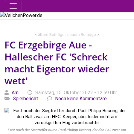
<
ältere Beiträge
|
neuere Beiträge
>
FC Erzgebirge Aue -
Hallescher FC 'Schreck
macht Eigentor wieder
wett'
Geschrieben von
am
Kate
Arn
Samstag, 15. Oktober 2022 - 12:59 Uhr
Spielbericht
Noch keine Kommentare
Fast noch der Siegtreffer durch Paul-Philipp Besong, der den Ball zwar am