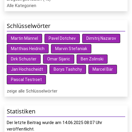
Alle Kategorien
Schlüsselwörter
Martin Männel
Pavel Dotchev
Dimitrij Nazarov
Matthias Heidrich
Marvin Stefaniak
Dirk Schuster
Omar Sijaric
Ben Zolinski
Jan Hochscheidt
Borys Tashchy
Marcel Bär
Pascal Testroet
zeige alle Schlüsselwörter
Statistiken
Der letzte Beitrag wurde am
14.06.2025 08:07
Uhr
veröffentlicht.