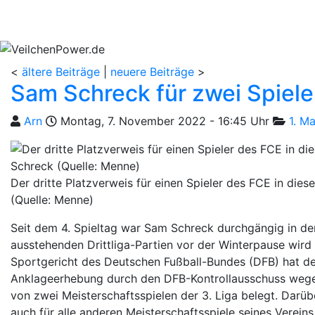
Aktuelles
Spielbetrieb
Vereinsheim
S
<
ältere Beiträge
|
neuere Beiträge
>
Sam Schreck für zwei Spiele
Geschrieben von
am
Kategor
Arn
Montag, 7. November 2022 - 16:45 Uhr
1. M
Der dritte Platzverweis für einen Spieler des FCE in dies
(Quelle: Menne)
Seit dem 4. Spieltag war Sam Schreck durchgängig in der
ausstehenden Drittliga-Partien vor der Winterpause wird
Sportgericht des Deutschen Fußball-Bundes (DFB) hat de
Anklageerhebung durch den DFB-Kontrollausschuss wegen
von zwei Meisterschaftsspielen der 3. Liga belegt. Darü
auch für alle anderen Meisterschaftsspiele seines Vereins