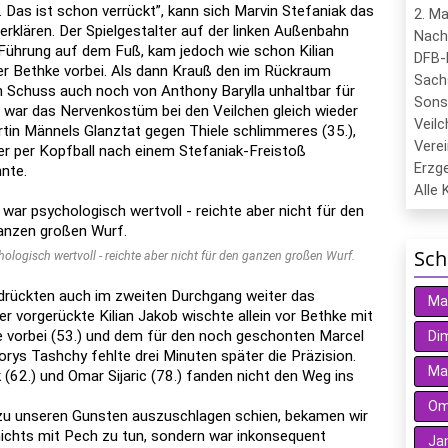
as ist schon verrückt”, kann sich Marvin Stefaniak das
2. M
erklären. Der Spielgestalter auf der linken Außenbahn
Nach
 Führung auf dem Fuß, kam jedoch wie schon Kilian
DFB-
per Bethke vorbei. Als dann Krauß den im Rückraum
Sach
n Schuss auch noch von Anthony Barylla unhaltbar für
Sons
, war das Nervenkostüm bei den Veilchen gleich wieder
Veil
tin Männels Glanztat gegen Thiele schlimmeres (35.),
Verei
er per Kopfball nach einem Stefaniak-Freistoß
Erzge
nte.
Alle 
Sch
hologisch wertvoll - reichte aber nicht für den ganzen großen Wurf.
 drückten auch im zweiten Durchgang weiter das
Ma
r vorgerückte Kilian Jakob wischte allein vor Bethke mit
e vorbei (53.) und dem für den noch geschonten Marcel
Dim
orys Tashchy fehlte drei Minuten später die Präzision.
Ma
(62.) und Omar Sijaric (78.) fanden nicht den Weg ins
Oma
t zu unseren Gunsten auszuschlagen schien, bekamen wir
nichts mit Pech zu tun, sondern war inkonsequent
Ja