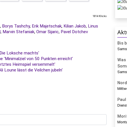
1814 Klicks
,
Borys Tashchy
,
Erik Majetschak
,
Kilian Jakob
,
Linus
Akt
l
,
Marvin Stefaniak
,
Omar Sijaric
,
Pavel Dotchev
Bis 
Samst
 'Die Loksche machts'
'Minimalziel von 50 Punkten erreicht'
Was 
etztes Heimspiel versemmelt'
Som
i Loune lässt die Veilchen jubeln'
Samst
Nord
Mittw
Paul 
Diens
Mori
Monta