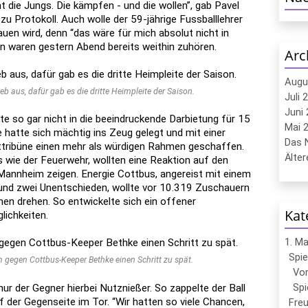
cht die Jungs. Die kämpfen - und die wollen”, gab Pavel
 zu Protokoll. Auch wolle der 59-jährige Fussballlehrer
uen wird, denn “das wäre für mich absolut nicht in
 waren gestern Abend bereits weithin zuhören.
Arc
Augu
ieb aus, dafür gab es die dritte Heimpleite der Saison.
Juli 
Juni 
e so gar nicht in die beeindruckende Darbietung für 15
Mai 2
e hatte sich mächtig ins Zeug gelegt und mit einer
Das N
ribüne einen mehr als würdigen Rahmen geschaffen.
Ältere
 wie der Feuerwehr, wollten eine Reaktion auf den
Mannheim zeigen. Energie Cottbus, angereist mit einem
 und zwei Unentschieden, wollte vor 10.319 Zuschauern
en drehen. So entwickelte sich ein offener
Kat
ichkeiten.
1. M
Spie
 gegen Cottbus-Keeper Bethke einen Schritt zu spät.
Vor
Spi
ur der Gegner hierbei Nutznießer. So zappelte der Ball
f der Gegenseite im Tor. “Wir hatten so viele Chancen,
Freu