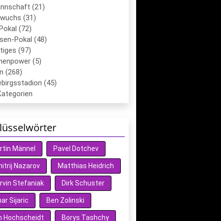
annschaft (21)
wuchs (31)
Pokal (72)
sen-Pokal (48)
tiges (97)
chenpower (5)
n (268)
birgsstadion (45)
Kategorien
lüsselwörter
rtin Männel
Pavel Dotchev
itrij Nazarov
Matthias Heidrich
rvin Stefaniak
Dirk Schuster
r Sijaric
Ben Zolinski
n Hochscheidt
Borys Tashchy