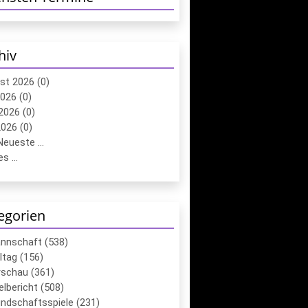
hiv
st 2026 (0)
2026 (0)
2026 (0)
026 (0)
eueste ...
s ...
egorien
annschaft (538)
ltag (156)
schau (361)
elbericht (508)
ndschaftsspiele (231)