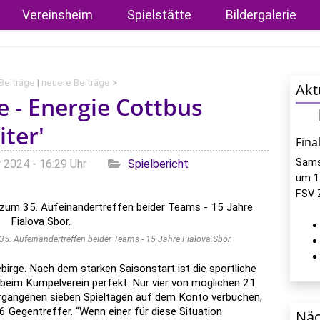
Vereinsheim
Spielstätte
Bildergalerie
 Beiträge
|
neuere Beiträge
>
Akt
e - Energie Cottbus
iter'
Fina
Sams
Kategorien
 2024 - 16:29 Uhr
Spielbericht
um 1
FSV 
5. Aufeinandertreffen beider Teams - 15 Jahre Fialova Sbor.
birge. Nach dem starken Saisonstart ist die sportliche
 beim Kumpelverein perfekt. Nur vier von möglichen 21
ergangenen sieben Spieltagen auf dem Konto verbuchen,
6 Gegentreffer. “Wenn einer für diese Situation
Näc