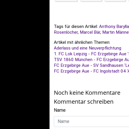
Tags für diesen Artikel:
Anthony Barylla
Rosenlöcher
,
Marcel Bär
,
Martin Männe
Artikel mit ähnlichen Themen:
Aderlass und eine Neuverpflichtung
1. FC Lok Leipzig - FC Erzgebirge Aue
TSV 1860 München - FC Erzgebirge Aue 
FC Erzgebirge Aue - SV Sandhausen 'L
FC Erzgebirge Aue - FC Ingolstadt 04 'Al
Noch keine Kommentare
Kommentar schreiben
Name