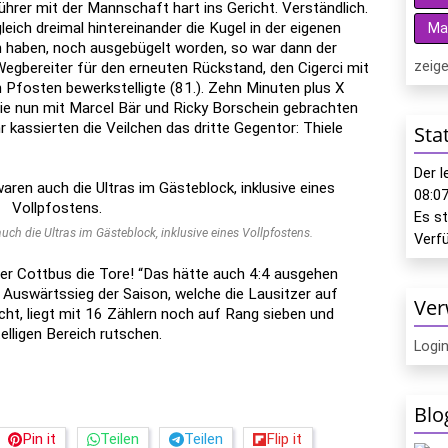
hrer mit der Mannschaft hart ins Gericht. Verständlich.
leich dreimal hintereinander die Kugel in der eigenen
Ma
n haben, noch ausgebügelt worden, so war dann der
zeige
Wegbereiter für den erneuten Rückstand, den Cigerci mit
 Pfosten bewerkstelligte (81.). Zehn Minuten plus X
die nun mit Marcel Bär und Ricky Borschein gebrachten
 kassierten die Veilchen das dritte Gegentor: Thiele
Sta
Der 
08:0
Es s
ch die Ultras im Gästeblock, inklusive eines Vollpfostens.
Verf
ber Cottbus die Tore! “Das hätte auch 4:4 ausgehen
n Auswärtssieg der Saison, welche die Lausitzer auf
Ver
cht, liegt mit 16 Zählern noch auf Rang sieben und
lligen Bereich rutschen.
Logi
Blo
Pin it
Teilen
Teilen
Flip it