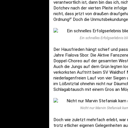
verantwortlich ist, dann bin das ich, ni
Dotchev nach der vierten Pleite infolge
nicht, dass jetzt von draußen draufgeha
Ordnung!” Doch die Unmutsbekundungen
Ein schnelles Erfolgserlebnis bl
Der Hausfrieden hängt schief und passt
Jahre Fialova Sbor. Die Aktive Fanszen
Doppel-Choreo auf der gesamten Westt
Auch die Jungs auf dem Grün legten los
verkorksten Auftritt beim SV Waldhof 
niederlagenfreien Lauf von vier Siegen
im Lößnitztal ohnehin nicht nur Däumch
Schlagabtausch mit einem Gros an Mögl
Nicht nur Marvin Stefaniak kam
Doch wie zuletzt mehrfach erlebt, war n
trotz etlicher eigenen Gelegenheiten au