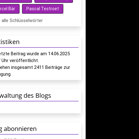
rcel Bär
Pascal Testroet
 alle Schlüsselwörter
tistiken
letzte Beitrag wurde am
14.06.2025
7
Uhr veröffentlicht.
tehen insgesamt
2411
Beiträge zur
ügung.
waltung des Blogs
n
g abonnieren