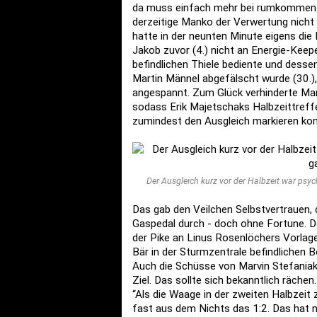
da muss einfach mehr bei rumkommen. D
derzeitige Manko der Verwertung nicht 
hatte in der neunten Minute eigens die
Jakob zuvor (4.) nicht an Energie-Kee
befindlichen Thiele bediente und desse
Martin Männel abgefälscht wurde (30.)
angespannt. Zum Glück verhinderte Mar
sodass Erik Majetschaks Halbzeittreff
zumindest den Ausgleich markieren kon
Der Ausgleich kurz vor der Halbzeit war psyc
Das gab den Veilchen Selbstvertrauen,
Gaspedal durch - doch ohne Fortune. De
der Pike an Linus Rosenlöchers Vorlag
Bär in der Sturmzentrale befindlichen B
Auch die Schüsse von Marvin Stefaniak 
Ziel. Das sollte sich bekanntlich rächen.
“Als die Waage in der zweiten Halbzei
fast aus dem Nichts das 1:2. Das hat 