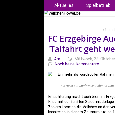
Aktuelles
Spielbetrieb
<
ältere
FC Erzgebirge Au
'Talfahrt geht we
Geschrieben von
am
Arn
Mittwoch, 23. Oktober
Noch keine Kommentare
Ein mehr als würdevoller Rahmen zum 3
Ernüchterung macht sich breit im Erzge
Krise mit der fünften Saisonniederlage
Zählern konnten die Veilchen an den v
kassierten in diesem Zeitraum stolze 1