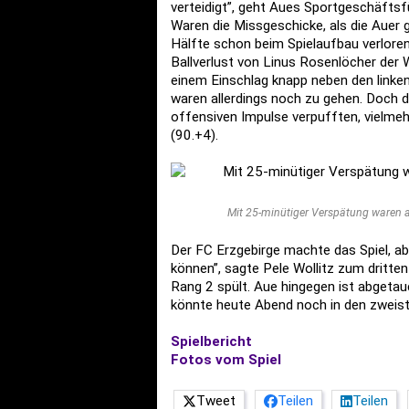
verteidigt”, geht Aues Sportgeschäftsfü
Waren die Missgeschicke, als die Auer g
Hälfte schon beim Spielaufbau verlore
Ballverlust von Linus Rosenlöcher der 
einem Einschlag knapp neben den linken
waren allerdings noch zu gehen. Doch 
offensiven Impulse verpufften, vielmehr
(90.+4).
Mit 25-minütiger Verspätung waren au
Der FC Erzgebirge machte das Spiel, a
können”, sagte Pele Wollitz zum dritte
Rang 2 spült. Aue hingegen ist abgetau
könnte heute Abend noch in den zweiste
Spielbericht
Fotos vom Spiel
Tweet
Teilen
Teilen