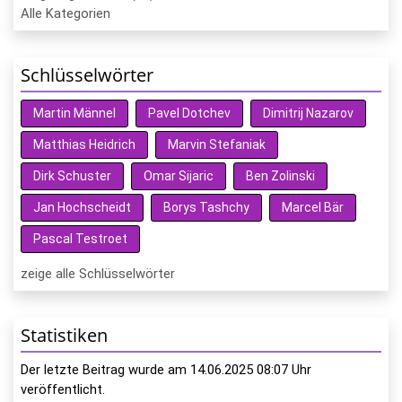
Alle Kategorien
Schlüsselwörter
Martin Männel
Pavel Dotchev
Dimitrij Nazarov
Matthias Heidrich
Marvin Stefaniak
Dirk Schuster
Omar Sijaric
Ben Zolinski
Jan Hochscheidt
Borys Tashchy
Marcel Bär
Pascal Testroet
zeige alle Schlüsselwörter
Statistiken
Der letzte Beitrag wurde am
14.06.2025 08:07
Uhr
veröffentlicht.