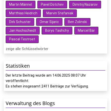
Martin Männel
Pavel Dotchev
Dimitrij Nazarov
Matthias Heidrich
Marvin Stefaniak
Dirk Schuster
Omar Sijaric
Ben Zolinski
Jan Hochscheidt
Borys Tashchy
Marcel Bär
Pascal Testroet
zeige alle Schlüsselwörter
Statistiken
Der letzte Beitrag wurde am
14.06.2025 08:07
Uhr
veröffentlicht.
Es stehen insgesamt
2411
Beiträge zur Verfügung.
Verwaltung des Blogs