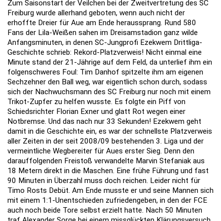
Zum Saisonstart der Veilchen bei der Zweitvertretung des SC
Freiburg wurde allerhand geboten, wenn auch nicht der
erhoffte Dreier für Aue am Ende heraussprang. Rund 580
Fans der Lila-Weißen sahen im Dreisamstadion ganz wilde
Anfangsminuten, in denen SC-Jungprofi Ezekwem Drittliga-
Geschichte schrieb: Rekord-Platzverweis! Nicht einmal eine
Minute stand der 21-Jährige auf dem Feld, da unterlief ihm ein
folgenschweres Foul: Tim Danhof spitzelte ihm am eigenen
Sechzehner den Ball weg, war eigentlich schon durch, sodass
sich der Nachwuchsmann des SC Freiburg nur noch mit einem
Trikot-Zupfer zu helfen wusste. Es folgte ein Piff von
Schiedsrichter Florian Exner und glatt Rot wegen einer
Notbremse. Und das nach nur 33 Sekunden! Ezekwem geht
damit in die Geschichte ein, es war der schnellste Platzverweis
aller Zeiten in der seit 2008/09 bestehenden 3. Liga und der
vermeintliche Wegbereiter für Aues erster Sieg. Denn den
darauffolgenden Freistoß verwandelte Marvin Stefaniak aus
18 Metern direkt in die Maschen. Eine frühe Führung und fast
90 Minuten in Überzahl muss doch reichen. Leider nicht für
Timo Rosts Debüt. Am Ende musste er und seine Mannen sich
mit einem 1:1-Unentschieden zufriedengeben, in den der FCE
auch noch beide Tore selbst erzielt hatte. Nach 50 Minuten
traf Alexander Sorge bei einem missglückten Klärungsversuch