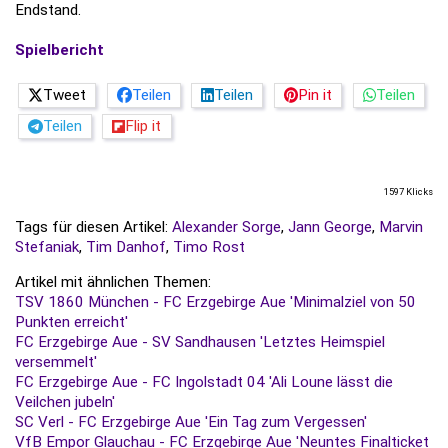
Endstand.
Spielbericht
Tweet
Teilen
Teilen
Pin it
Teilen
Teilen
Flip it
1597 Klicks
Tags für diesen Artikel:
Alexander Sorge
,
Jann George
,
Marvin
Stefaniak
,
Tim Danhof
,
Timo Rost
Artikel mit ähnlichen Themen:
TSV 1860 München - FC Erzgebirge Aue 'Minimalziel von 50
Punkten erreicht'
FC Erzgebirge Aue - SV Sandhausen 'Letztes Heimspiel
versemmelt'
FC Erzgebirge Aue - FC Ingolstadt 04 'Ali Loune lässt die
Veilchen jubeln'
SC Verl - FC Erzgebirge Aue 'Ein Tag zum Vergessen'
VfB Empor Glauchau - FC Erzgebirge Aue 'Neuntes Finalticket