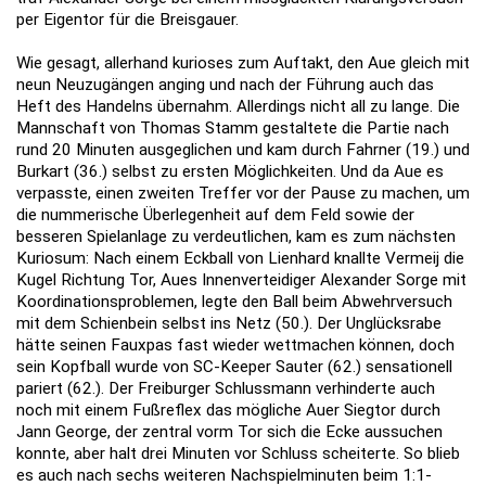
per Eigentor für die Breisgauer.
Wie gesagt, allerhand kurioses zum Auftakt, den Aue gleich mit
neun Neuzugängen anging und nach der Führung auch das
Heft des Handelns übernahm. Allerdings nicht all zu lange. Die
Mannschaft von Thomas Stamm gestaltete die Partie nach
rund 20 Minuten ausgeglichen und kam durch Fahrner (19.) und
Burkart (36.) selbst zu ersten Möglichkeiten. Und da Aue es
verpasste, einen zweiten Treffer vor der Pause zu machen, um
die nummerische Überlegenheit auf dem Feld sowie der
besseren Spielanlage zu verdeutlichen, kam es zum nächsten
Kuriosum: Nach einem Eckball von Lienhard knallte Vermeij die
Kugel Richtung Tor, Aues Innenverteidiger Alexander Sorge mit
Koordinationsproblemen, legte den Ball beim Abwehrversuch
mit dem Schienbein selbst ins Netz (50.). Der Unglücksrabe
hätte seinen Fauxpas fast wieder wettmachen können, doch
sein Kopfball wurde von SC-Keeper Sauter (62.) sensationell
pariert (62.). Der Freiburger Schlussmann verhinderte auch
noch mit einem Fußreflex das mögliche Auer Siegtor durch
Jann George, der zentral vorm Tor sich die Ecke aussuchen
konnte, aber halt drei Minuten vor Schluss scheiterte. So blieb
es auch nach sechs weiteren Nachspielminuten beim 1:1-