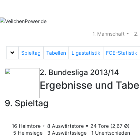
Aktuelles
Spielbetrieb
Vereinsheim
S
1. Mannschaft
2.
Spieltag
Tabellen
Ligastatistik
FCE-Statistik
Menü auf-/zuklappen
2. Bundesliga 2013/14
Ergebnisse und Tabe
9. Spieltag
16 Heimtore + 8 Auswärtstore = 24 Tore (2,67 Ø)
5 Heimsiege 3 Auswärtssiege 1 Unentschieden