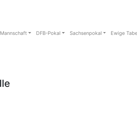
pielstätte
Bildergalerie
 Mannschaft
DFB-Pokal
Sachsenpokal
Ewige Tabe
lle