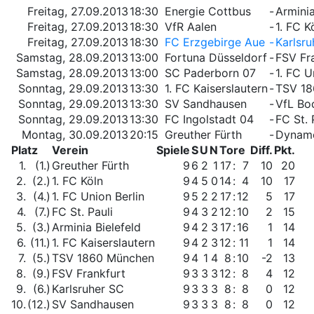
Freitag, 27.09.2013
18:30
Energie Cottbus
-
Arminia
Freitag, 27.09.2013
18:30
VfR Aalen
-
1. FC K
Freitag, 27.09.2013
18:30
FC Erzgebirge Aue
-
Karlsr
Samstag, 28.09.2013
13:00
Fortuna Düsseldorf
-
FSV Fr
Samstag, 28.09.2013
13:00
SC Paderborn 07
-
1. FC U
Sonntag, 29.09.2013
13:30
1. FC Kaiserslautern
-
TSV 18
Sonntag, 29.09.2013
13:30
SV Sandhausen
-
VfL B
Sonntag, 29.09.2013
13:30
FC Ingolstadt 04
-
FC St. 
Montag, 30.09.2013
20:15
Greuther Fürth
-
Dynam
Platz
Verein
Spiele
S
U
N
Tore
Diff.
Pkt.
1.
(1.)
Greuther Fürth
9
6
2
1
17
:
7
10
20
2.
(2.)
1. FC Köln
9
4
5
0
14
:
4
10
17
3.
(4.)
1. FC Union Berlin
9
5
2
2
17
:
12
5
17
4.
(7.)
FC St. Pauli
9
4
3
2
12
:
10
2
15
5.
(3.)
Arminia Bielefeld
9
4
2
3
17
:
16
1
14
6.
(11.)
1. FC Kaiserslautern
9
4
2
3
12
:
11
1
14
7.
(5.)
TSV 1860 München
9
4
1
4
8
:
10
-2
13
8.
(9.)
FSV Frankfurt
9
3
3
3
12
:
8
4
12
9.
(6.)
Karlsruher SC
9
3
3
3
8
:
8
0
12
10.
(12.)
SV Sandhausen
9
3
3
3
8
:
8
0
12