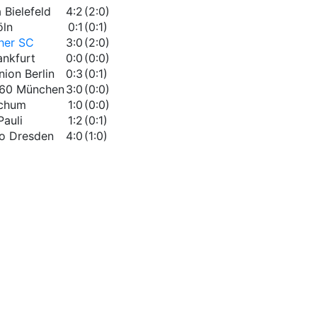
 Bielefeld
4:2
(2:0)
öln
0:1
(0:1)
uher SC
3:0
(2:0)
ankfurt
0:0
(0:0)
nion Berlin
0:3
(0:1)
60 München
3:0
(0:0)
ochum
1:0
(0:0)
Pauli
1:2
(0:1)
o Dresden
4:0
(1:0)