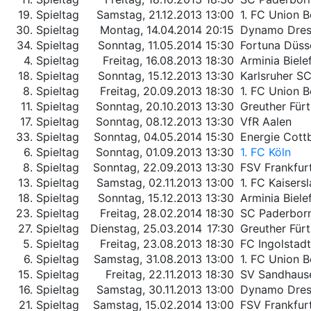
19. Spieltag
Samstag, 21.12.2013
13:00
1. FC Union B
30. Spieltag
Montag, 14.04.2014
20:15
Dynamo Dre
34. Spieltag
Sonntag, 11.05.2014
15:30
Fortuna Düss
4. Spieltag
Freitag, 16.08.2013
18:30
Arminia Biele
18. Spieltag
Sonntag, 15.12.2013
13:30
Karlsruher S
8. Spieltag
Freitag, 20.09.2013
18:30
1. FC Union B
11. Spieltag
Sonntag, 20.10.2013
13:30
Greuther Für
17. Spieltag
Sonntag, 08.12.2013
13:30
VfR Aalen
33. Spieltag
Sonntag, 04.05.2014
15:30
Energie Cott
6. Spieltag
Sonntag, 01.09.2013
13:30
1. FC Köln
8. Spieltag
Sonntag, 22.09.2013
13:30
FSV Frankfur
13. Spieltag
Samstag, 02.11.2013
13:00
1. FC Kaisers
18. Spieltag
Sonntag, 15.12.2013
13:30
Arminia Biele
23. Spieltag
Freitag, 28.02.2014
18:30
SC Paderbor
27. Spieltag
Dienstag, 25.03.2014
17:30
Greuther Für
5. Spieltag
Freitag, 23.08.2013
18:30
FC Ingolstad
6. Spieltag
Samstag, 31.08.2013
13:00
1. FC Union B
15. Spieltag
Freitag, 22.11.2013
18:30
SV Sandhaus
16. Spieltag
Samstag, 30.11.2013
13:00
Dynamo Dre
21. Spieltag
Samstag, 15.02.2014
13:00
FSV Frankfur