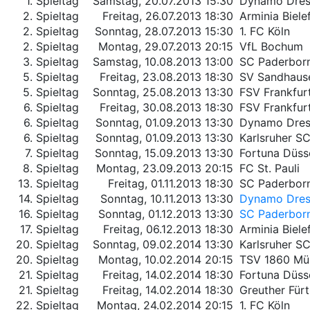
1. Spieltag
Samstag, 20.07.2013
15:30
Dynamo Dre
2. Spieltag
Freitag, 26.07.2013
18:30
Arminia Biele
2. Spieltag
Sonntag, 28.07.2013
15:30
1. FC Köln
2. Spieltag
Montag, 29.07.2013
20:15
VfL Bochum
3. Spieltag
Samstag, 10.08.2013
13:00
SC Paderbor
5. Spieltag
Freitag, 23.08.2013
18:30
SV Sandhaus
5. Spieltag
Sonntag, 25.08.2013
13:30
FSV Frankfur
6. Spieltag
Freitag, 30.08.2013
18:30
FSV Frankfur
6. Spieltag
Sonntag, 01.09.2013
13:30
Dynamo Dre
6. Spieltag
Sonntag, 01.09.2013
13:30
Karlsruher S
7. Spieltag
Sonntag, 15.09.2013
13:30
Fortuna Düss
8. Spieltag
Montag, 23.09.2013
20:15
FC St. Pauli
13. Spieltag
Freitag, 01.11.2013
18:30
SC Paderbor
14. Spieltag
Sonntag, 10.11.2013
13:30
Dynamo Dre
16. Spieltag
Sonntag, 01.12.2013
13:30
SC Paderbor
17. Spieltag
Freitag, 06.12.2013
18:30
Arminia Biele
20. Spieltag
Sonntag, 09.02.2014
13:30
Karlsruher S
20. Spieltag
Montag, 10.02.2014
20:15
TSV 1860 Mü
21. Spieltag
Freitag, 14.02.2014
18:30
Fortuna Düss
21. Spieltag
Freitag, 14.02.2014
18:30
Greuther Für
22. Spieltag
Montag, 24.02.2014
20:15
1. FC Köln