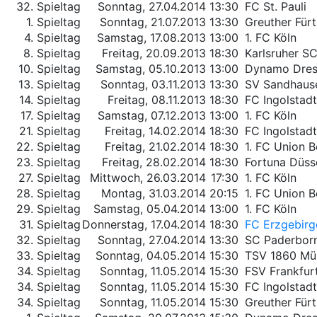
32. Spieltag
Sonntag, 27.04.2014
13:30
FC St. Pauli
1. Spieltag
Sonntag, 21.07.2013
13:30
Greuther Für
4. Spieltag
Samstag, 17.08.2013
13:00
1. FC Köln
8. Spieltag
Freitag, 20.09.2013
18:30
Karlsruher S
10. Spieltag
Samstag, 05.10.2013
13:00
Dynamo Dre
13. Spieltag
Sonntag, 03.11.2013
13:30
SV Sandhaus
14. Spieltag
Freitag, 08.11.2013
18:30
FC Ingolstad
17. Spieltag
Samstag, 07.12.2013
13:00
1. FC Köln
21. Spieltag
Freitag, 14.02.2014
18:30
FC Ingolstad
22. Spieltag
Freitag, 21.02.2014
18:30
1. FC Union B
23. Spieltag
Freitag, 28.02.2014
18:30
Fortuna Düss
27. Spieltag
Mittwoch, 26.03.2014
17:30
1. FC Köln
28. Spieltag
Montag, 31.03.2014
20:15
1. FC Union B
29. Spieltag
Samstag, 05.04.2014
13:00
1. FC Köln
31. Spieltag
Donnerstag, 17.04.2014
18:30
FC Erzgebirg
32. Spieltag
Sonntag, 27.04.2014
13:30
SC Paderbor
33. Spieltag
Sonntag, 04.05.2014
15:30
TSV 1860 Mü
34. Spieltag
Sonntag, 11.05.2014
15:30
FSV Frankfur
34. Spieltag
Sonntag, 11.05.2014
15:30
FC Ingolstad
34. Spieltag
Sonntag, 11.05.2014
15:30
Greuther Für