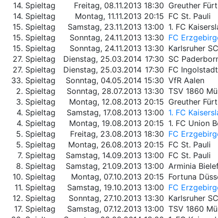
14. Spieltag
Freitag, 08.11.2013
18:30
Greuther Für
14. Spieltag
Montag, 11.11.2013
20:15
FC St. Pauli
15. Spieltag
Samstag, 23.11.2013
13:00
1. FC Kaisers
15. Spieltag
Sonntag, 24.11.2013
13:30
FC Erzgebirg
15. Spieltag
Sonntag, 24.11.2013
13:30
Karlsruher S
27. Spieltag
Dienstag, 25.03.2014
17:30
SC Paderbor
27. Spieltag
Dienstag, 25.03.2014
17:30
FC Ingolstad
33. Spieltag
Sonntag, 04.05.2014
15:30
VfR Aalen
2. Spieltag
Sonntag, 28.07.2013
13:30
TSV 1860 Mü
3. Spieltag
Montag, 12.08.2013
20:15
Greuther Für
4. Spieltag
Samstag, 17.08.2013
13:00
1. FC Kaisers
4. Spieltag
Montag, 19.08.2013
20:15
1. FC Union B
5. Spieltag
Freitag, 23.08.2013
18:30
FC Erzgebirg
5. Spieltag
Montag, 26.08.2013
20:15
FC St. Pauli
7. Spieltag
Samstag, 14.09.2013
13:00
FC St. Pauli
8. Spieltag
Samstag, 21.09.2013
13:00
Arminia Biele
10. Spieltag
Montag, 07.10.2013
20:15
Fortuna Düss
11. Spieltag
Samstag, 19.10.2013
13:00
FC Erzgebirg
12. Spieltag
Sonntag, 27.10.2013
13:30
Karlsruher S
17. Spieltag
Samstag, 07.12.2013
13:00
TSV 1860 Mü