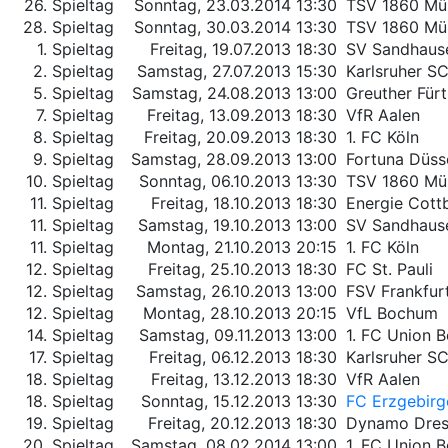
26. Spieltag
Sonntag, 23.03.2014
13:30
TSV 1860 Mü
28. Spieltag
Sonntag, 30.03.2014
13:30
TSV 1860 Mü
1. Spieltag
Freitag, 19.07.2013
18:30
SV Sandhaus
2. Spieltag
Samstag, 27.07.2013
15:30
Karlsruher S
5. Spieltag
Samstag, 24.08.2013
13:00
Greuther Für
7. Spieltag
Freitag, 13.09.2013
18:30
VfR Aalen
8. Spieltag
Freitag, 20.09.2013
18:30
1. FC Köln
9. Spieltag
Samstag, 28.09.2013
13:00
Fortuna Düss
10. Spieltag
Sonntag, 06.10.2013
13:30
TSV 1860 Mü
11. Spieltag
Freitag, 18.10.2013
18:30
Energie Cott
11. Spieltag
Samstag, 19.10.2013
13:00
SV Sandhaus
11. Spieltag
Montag, 21.10.2013
20:15
1. FC Köln
12. Spieltag
Freitag, 25.10.2013
18:30
FC St. Pauli
12. Spieltag
Samstag, 26.10.2013
13:00
FSV Frankfur
12. Spieltag
Montag, 28.10.2013
20:15
VfL Bochum
14. Spieltag
Samstag, 09.11.2013
13:00
1. FC Union B
17. Spieltag
Freitag, 06.12.2013
18:30
Karlsruher S
18. Spieltag
Freitag, 13.12.2013
18:30
VfR Aalen
18. Spieltag
Sonntag, 15.12.2013
13:30
FC Erzgebirg
19. Spieltag
Freitag, 20.12.2013
18:30
Dynamo Dre
20. Spieltag
Samstag, 08.02.2014
13:00
1. FC Union B