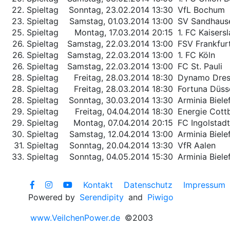
22. Spieltag
Sonntag, 23.02.2014
13:30
VfL Bochum
23. Spieltag
Samstag, 01.03.2014
13:00
SV Sandhaus
25. Spieltag
Montag, 17.03.2014
20:15
1. FC Kaisers
26. Spieltag
Samstag, 22.03.2014
13:00
FSV Frankfur
26. Spieltag
Samstag, 22.03.2014
13:00
1. FC Köln
26. Spieltag
Samstag, 22.03.2014
13:00
FC St. Pauli
28. Spieltag
Freitag, 28.03.2014
18:30
Dynamo Dre
28. Spieltag
Freitag, 28.03.2014
18:30
Fortuna Düss
28. Spieltag
Sonntag, 30.03.2014
13:30
Arminia Biele
29. Spieltag
Freitag, 04.04.2014
18:30
Energie Cott
29. Spieltag
Montag, 07.04.2014
20:15
FC Ingolstad
30. Spieltag
Samstag, 12.04.2014
13:00
Arminia Biele
31. Spieltag
Sonntag, 20.04.2014
13:30
VfR Aalen
33. Spieltag
Sonntag, 04.05.2014
15:30
Arminia Biele
Kontakt
Datenschutz
Impressum
Powered by
Serendipity
and
Piwigo
www.VeilchenPower.de
©2003