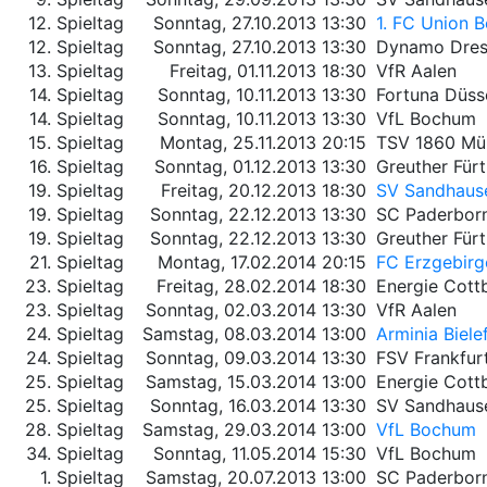
12. Spieltag
Sonntag, 27.10.2013
13:30
1. FC Union B
12. Spieltag
Sonntag, 27.10.2013
13:30
Dynamo Dre
13. Spieltag
Freitag, 01.11.2013
18:30
VfR Aalen
14. Spieltag
Sonntag, 10.11.2013
13:30
Fortuna Düss
14. Spieltag
Sonntag, 10.11.2013
13:30
VfL Bochum
15. Spieltag
Montag, 25.11.2013
20:15
TSV 1860 Mü
16. Spieltag
Sonntag, 01.12.2013
13:30
Greuther Für
19. Spieltag
Freitag, 20.12.2013
18:30
SV Sandhaus
19. Spieltag
Sonntag, 22.12.2013
13:30
SC Paderbor
19. Spieltag
Sonntag, 22.12.2013
13:30
Greuther Für
21. Spieltag
Montag, 17.02.2014
20:15
FC Erzgebirg
23. Spieltag
Freitag, 28.02.2014
18:30
Energie Cott
23. Spieltag
Sonntag, 02.03.2014
13:30
VfR Aalen
24. Spieltag
Samstag, 08.03.2014
13:00
Arminia Biele
24. Spieltag
Sonntag, 09.03.2014
13:30
FSV Frankfur
25. Spieltag
Samstag, 15.03.2014
13:00
Energie Cott
25. Spieltag
Sonntag, 16.03.2014
13:30
SV Sandhaus
28. Spieltag
Samstag, 29.03.2014
13:00
VfL Bochum
34. Spieltag
Sonntag, 11.05.2014
15:30
VfL Bochum
1. Spieltag
Samstag, 20.07.2013
13:00
SC Paderbor