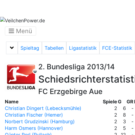
Menü
Spieltag
Tabellen
Ligastatistik
FCE-Statistik
Menü auf-/zuklappen
2. Bundesliga 2013/14
Schiedsrichterstatist
FC Erzgebirge Aue
Name
Spiele
G
GR
Christian Dingert (Lebecksmühle)
2
6
-
Christian Fischer (Hemer)
2
8
-
Norbert Grudzinski (Hamburg)
2
3
-
Harm Osmers (Hannover)
2
5
-
Günter Perl (Pullach)
2
12
-