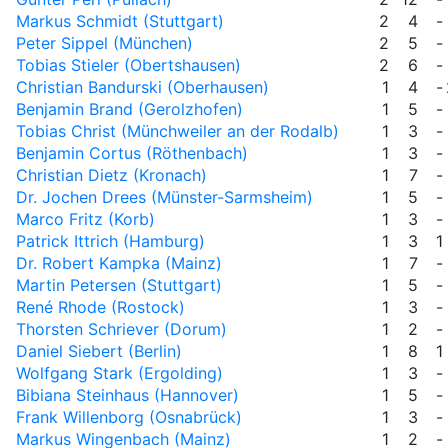
Markus Schmidt (Stuttgart)
2
4
-
Peter Sippel (München)
2
5
-
Tobias Stieler (Obertshausen)
2
6
-
Christian Bandurski (Oberhausen)
1
4
-
Benjamin Brand (Gerolzhofen)
1
5
-
Tobias Christ (Münchweiler an der Rodalb)
1
3
-
Benjamin Cortus (Röthenbach)
1
3
-
Christian Dietz (Kronach)
1
7
-
Dr. Jochen Drees (Münster-Sarmsheim)
1
5
-
Marco Fritz (Korb)
1
3
-
Patrick Ittrich (Hamburg)
1
3
1
Dr. Robert Kampka (Mainz)
1
7
-
Martin Petersen (Stuttgart)
1
5
-
René Rhode (Rostock)
1
3
-
Thorsten Schriever (Dorum)
1
2
-
Daniel Siebert (Berlin)
1
8
1
Wolfgang Stark (Ergolding)
1
3
-
Bibiana Steinhaus (Hannover)
1
5
-
Frank Willenborg (Osnabrück)
1
3
-
Markus Wingenbach (Mainz)
1
2
-