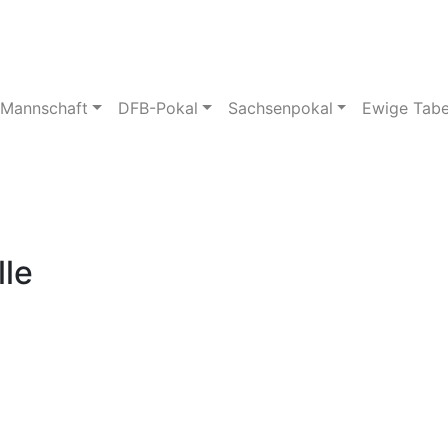
pielstätte
Bildergalerie
 Mannschaft
DFB-Pokal
Sachsenpokal
Ewige Tabe
lle