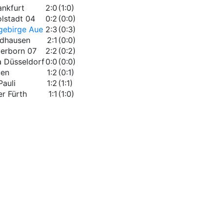
ankfurt
2:0
(1:0)
olstadt 04
0:2
(0:0)
gebirge Aue
2:3
(0:3)
dhausen
2:1
(0:0)
erborn 07
2:2
(0:2)
a Düsseldorf
0:0
(0:0)
len
1:2
(0:1)
Pauli
1:2
(1:1)
r Fürth
1:1
(1:0)