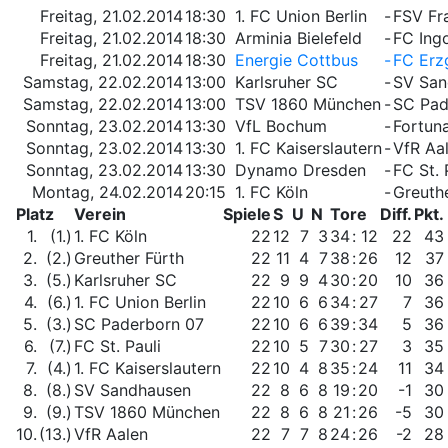
Freitag, 21.02.2014
18:30
1. FC Union Berlin
-
FSV Fr
Freitag, 21.02.2014
18:30
Arminia Bielefeld
-
FC Ing
Freitag, 21.02.2014
18:30
Energie Cottbus
-
FC Erz
Samstag, 22.02.2014
13:00
Karlsruher SC
-
SV San
Samstag, 22.02.2014
13:00
TSV 1860 München
-
SC Pad
Sonntag, 23.02.2014
13:30
VfL Bochum
-
Fortun
Sonntag, 23.02.2014
13:30
1. FC Kaiserslautern
-
VfR Aa
Sonntag, 23.02.2014
13:30
Dynamo Dresden
-
FC St. 
Montag, 24.02.2014
20:15
1. FC Köln
-
Greuthe
Platz
Verein
Spiele
S
U
N
Tore
Diff.
Pkt.
1.
(1.)
1. FC Köln
22
12
7
3
34
:
12
22
43
2.
(2.)
Greuther Fürth
22
11
4
7
38
:
26
12
37
3.
(5.)
Karlsruher SC
22
9
9
4
30
:
20
10
36
4.
(6.)
1. FC Union Berlin
22
10
6
6
34
:
27
7
36
5.
(3.)
SC Paderborn 07
22
10
6
6
39
:
34
5
36
6.
(7.)
FC St. Pauli
22
10
5
7
30
:
27
3
35
7.
(4.)
1. FC Kaiserslautern
22
10
4
8
35
:
24
11
34
8.
(8.)
SV Sandhausen
22
8
6
8
19
:
20
-1
30
9.
(9.)
TSV 1860 München
22
8
6
8
21
:
26
-5
30
10.
(13.)
VfR Aalen
22
7
7
8
24
:
26
-2
28