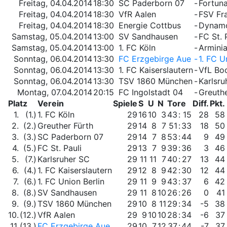
Freitag, 04.04.2014
18:30
SC Paderborn 07
-
Fortun
Freitag, 04.04.2014
18:30
VfR Aalen
-
FSV Fr
Freitag, 04.04.2014
18:30
Energie Cottbus
-
Dynam
Samstag, 05.04.2014
13:00
SV Sandhausen
-
FC St. 
Samstag, 05.04.2014
13:00
1. FC Köln
-
Arminia
Sonntag, 06.04.2014
13:30
FC Erzgebirge Aue
-
1. FC U
Sonntag, 06.04.2014
13:30
1. FC Kaiserslautern
-
VfL Bo
Sonntag, 06.04.2014
13:30
TSV 1860 München
-
Karlsru
Montag, 07.04.2014
20:15
FC Ingolstadt 04
-
Greuthe
Platz
Verein
Spiele
S
U
N
Tore
Diff.
Pkt.
1.
(1.)
1. FC Köln
29
16
10
3
43
:
15
28
58
2.
(2.)
Greuther Fürth
29
14
8
7
51
:
33
18
50
3.
(3.)
SC Paderborn 07
29
14
7
8
53
:
44
9
49
4.
(5.)
FC St. Pauli
29
13
7
9
39
:
36
3
46
5.
(7.)
Karlsruher SC
29
11
11
7
40
:
27
13
44
6.
(4.)
1. FC Kaiserslautern
29
12
8
9
42
:
30
12
44
7.
(6.)
1. FC Union Berlin
29
11
9
9
43
:
37
6
42
8.
(8.)
SV Sandhausen
29
11
8
10
26
:
26
0
41
9.
(9.)
TSV 1860 München
29
10
8
11
29
:
34
-5
38
10.
(12.)
VfR Aalen
29
9
10
10
28
:
34
-6
37
11.
(13.)
FC Erzgebirge Aue
29
10
7
12
37
:
44
-7
37