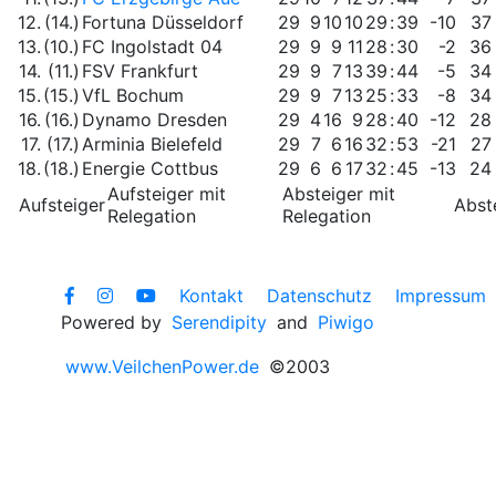
12.
(14.)
Fortuna Düsseldorf
29
9
10
10
29
:
39
-10
37
13.
(10.)
FC Ingolstadt 04
29
9
9
11
28
:
30
-2
36
14.
(11.)
FSV Frankfurt
29
9
7
13
39
:
44
-5
34
15.
(15.)
VfL Bochum
29
9
7
13
25
:
33
-8
34
16.
(16.)
Dynamo Dresden
29
4
16
9
28
:
40
-12
28
17.
(17.)
Arminia Bielefeld
29
7
6
16
32
:
53
-21
27
18.
(18.)
Energie Cottbus
29
6
6
17
32
:
45
-13
24
Aufsteiger mit
Absteiger mit
Aufsteiger
Abst
Relegation
Relegation
Kontakt
Datenschutz
Impressum
Powered by
Serendipity
and
Piwigo
www.VeilchenPower.de
©2003