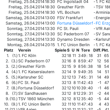
Freitag, 25.04.2014
18:30
FC Ingolstadt 04
-
1. FC K
Freitag, 25.04.2014
18:30
Greuther Fürth
-
TSV 18
Freitag, 25.04.2014
18:30
VfL Bochum
-
Arminia
Samstag, 26.04.2014
13:00
FSV Frankfurt
-
Energie
Samstag, 26.04.2014
13:00
Fortuna Düsseldorf
-
FC Erz
Sonntag, 27.04.2014
13:30
FC St. Pauli
-
VfR Aal
Sonntag, 27.04.2014
13:30
SC Paderborn 07
-
SV San
Sonntag, 27.04.2014
13:30
Dynamo Dresden
-
Karlsru
Montag, 28.04.2014
20:15
1. FC Union Berlin
-
1. FC K
Platz
Verein
Spiele
S
U
N
Tore
Diff.
Pkt.
1.
(1.)
1. FC Köln
32
18
11
3
49
:
18
31
65
2.
(3.)
SC Paderborn 07
32
16
8
8
59
:
47
12
56
3.
(2.)
Greuther Fürth
32
15
9
8
56
:
38
18
54
4.
(4.)
1. FC Kaiserslautern
32
14
9
9
49
:
35
14
51
5.
(5.)
Karlsruher SC
32
12
13
7
45
:
31
14
49
6.
(6.)
FC St. Pauli
32
13
8
11
42
:
43
-1
47
7.
(8.)
Fortuna Düsseldorf
32
12
10
10
39
:
40
-1
46
8.
(7.)
SV Sandhausen
32
12
8
12
29
:
31
-2
44
9.
(10.)
TSV 1860 München
32
12
8
12
35
:
40
-5
44
10.
(9.)
1. FC Union Berlin
32
11
10
11
47
:
43
4
43
11.
(12.)
VfR Aalen
32
10
11
11
32
:
37
-5
41