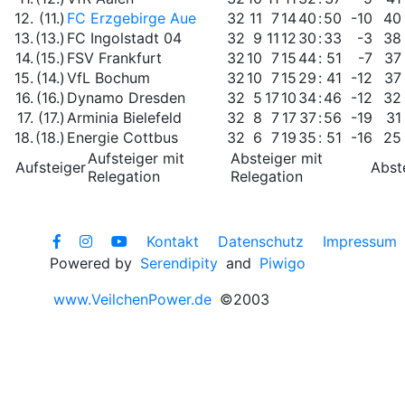
12.
(11.)
FC Erzgebirge Aue
32
11
7
14
40
:
50
-10
40
13.
(13.)
FC Ingolstadt 04
32
9
11
12
30
:
33
-3
38
14.
(15.)
FSV Frankfurt
32
10
7
15
44
:
51
-7
37
15.
(14.)
VfL Bochum
32
10
7
15
29
:
41
-12
37
16.
(16.)
Dynamo Dresden
32
5
17
10
34
:
46
-12
32
17.
(17.)
Arminia Bielefeld
32
8
7
17
37
:
56
-19
31
18.
(18.)
Energie Cottbus
32
6
7
19
35
:
51
-16
25
Aufsteiger mit
Absteiger mit
Aufsteiger
Abst
Relegation
Relegation
Kontakt
Datenschutz
Impressum
Powered by
Serendipity
and
Piwigo
www.VeilchenPower.de
©2003