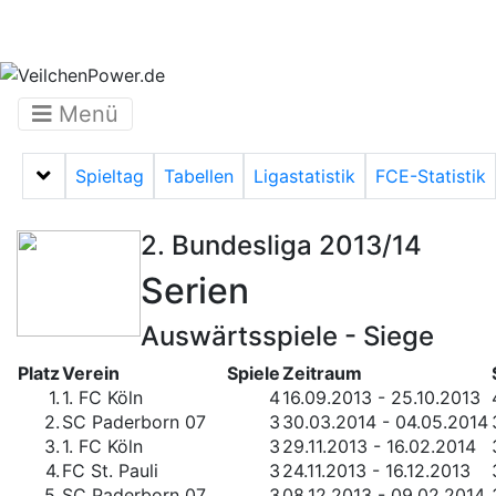
Menü
Spieltag
Tabellen
Ligastatistik
FCE-Statistik
Menü auf-/zuklappen
2. Bundesliga 2013/14
Serien
Auswärtsspiele - Siege
Platz
Verein
Spiele
Zeitraum
1.
1. FC Köln
4
16.09.2013 - 25.10.2013
2.
SC Paderborn 07
3
30.03.2014 - 04.05.2014
3.
1. FC Köln
3
29.11.2013 - 16.02.2014
4.
FC St. Pauli
3
24.11.2013 - 16.12.2013
5.
SC Paderborn 07
3
08.12.2013 - 09.02.2014