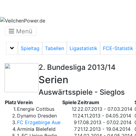
Menü
Spieltag
Tabellen
Ligastatistik
FCE-Statistik
Menü auf-/zuklappen
2. Bundesliga 2013/14
Serien
Auswärtsspiele - Sieglos
Platz
Verein
Spiele
Zeitraum
1.
Energie Cottbus
12
22.07.2013 - 07.03.2014
2.
Dynamo Dresden
11
24.11.2013 - 04.05.2014
3.
FC Erzgebirge Aue
9
17.08.2013 - 07.02.2014
4.
Arminia Bielefeld
7
21.12.2013 - 19.04.2014
5.
1. FC Union Berlin
7
14.02.2014 - 04.05.2014