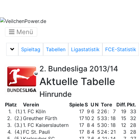
Menü
Spieltag
Tabellen
Ligastatistik
FCE-Statistik
Menü auf-/zuklappen
2. Bundesliga 2013/14
Aktuelle Tabelle
Hinrunde
Platz
Verein
Spiele
S
U
N
Tore
Diff.
Pkt.
1.
(1.)
1. FC Köln
17
9
6
2
26
:
7
19
33
2.
(2.)
Greuther Fürth
17
10
2
5
33
:
18
15
32
3.
(3.)
1. FC Kaiserslautern
17
8
4
5
30
:
18
12
28
4.
(4.)
FC St. Pauli
17
8
4
5
24
:
21
3
28
5.
(5.)
Karlsruher SC
17
7
6
4
21
:
14
7
27