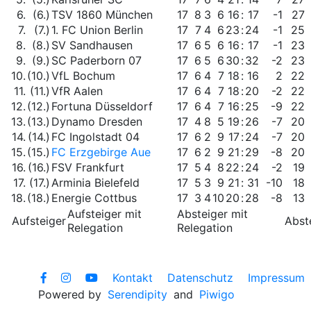
6.
(6.)
TSV 1860 München
17
8
3
6
16
:
17
-1
27
7.
(7.)
1. FC Union Berlin
17
7
4
6
23
:
24
-1
25
8.
(8.)
SV Sandhausen
17
6
5
6
16
:
17
-1
23
9.
(9.)
SC Paderborn 07
17
6
5
6
30
:
32
-2
23
10.
(10.)
VfL Bochum
17
6
4
7
18
:
16
2
22
11.
(11.)
VfR Aalen
17
6
4
7
18
:
20
-2
22
12.
(12.)
Fortuna Düsseldorf
17
6
4
7
16
:
25
-9
22
13.
(13.)
Dynamo Dresden
17
4
8
5
19
:
26
-7
20
14.
(14.)
FC Ingolstadt 04
17
6
2
9
17
:
24
-7
20
15.
(15.)
FC Erzgebirge Aue
17
6
2
9
21
:
29
-8
20
16.
(16.)
FSV Frankfurt
17
5
4
8
22
:
24
-2
19
17.
(17.)
Arminia Bielefeld
17
5
3
9
21
:
31
-10
18
18.
(18.)
Energie Cottbus
17
3
4
10
20
:
28
-8
13
Aufsteiger mit
Absteiger mit
Aufsteiger
Abst
Relegation
Relegation
Kontakt
Datenschutz
Impressum
Powered by
Serendipity
and
Piwigo