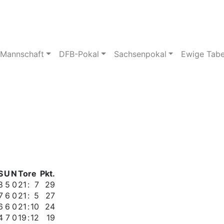
pielstätte
Bildergalerie
 Mannschaft
DFB-Pokal
Sachsenpokal
Ewige Tabe
S
U
N
Tore
Pkt.
8
5
0
21
:
7
29
7
6
0
21
:
5
27
6
6
0
21
:
10
24
4
7
0
19
:
12
19