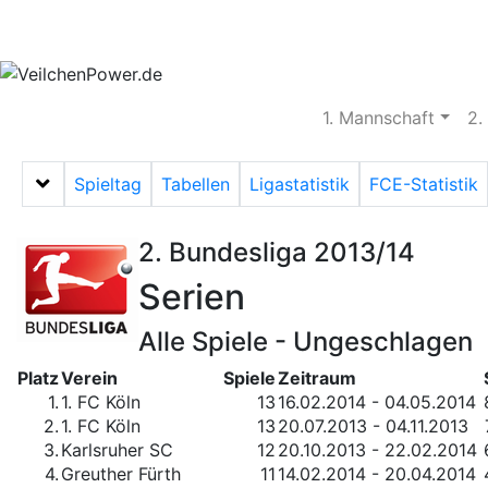
Aktuelles
Spielbetrieb
Vereinsheim
S
1. Mannschaft
2.
Spieltag
Tabellen
Ligastatistik
FCE-Statistik
Menü auf-/zuklappen
2. Bundesliga 2013/14
Serien
Alle Spiele - Ungeschlagen
Platz
Verein
Spiele
Zeitraum
1.
1. FC Köln
13
16.02.2014 - 04.05.2014
2.
1. FC Köln
13
20.07.2013 - 04.11.2013
3.
Karlsruher SC
12
20.10.2013 - 22.02.2014
4.
Greuther Fürth
11
14.02.2014 - 20.04.2014