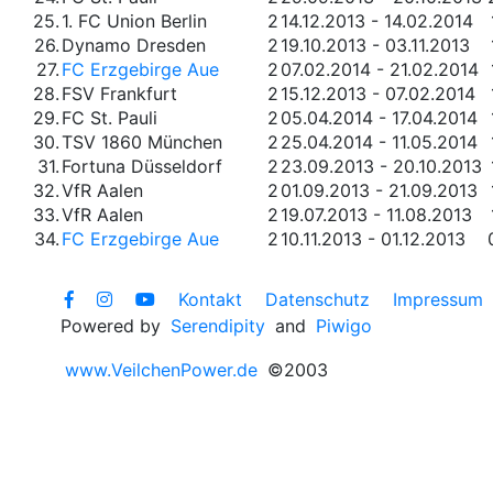
25.
1. FC Union Berlin
2
14.12.2013 - 14.02.2014
26.
Dynamo Dresden
2
19.10.2013 - 03.11.2013
27.
FC Erzgebirge Aue
2
07.02.2014 - 21.02.2014
28.
FSV Frankfurt
2
15.12.2013 - 07.02.2014
29.
FC St. Pauli
2
05.04.2014 - 17.04.2014
30.
TSV 1860 München
2
25.04.2014 - 11.05.2014
31.
Fortuna Düsseldorf
2
23.09.2013 - 20.10.2013
32.
VfR Aalen
2
01.09.2013 - 21.09.2013
33.
VfR Aalen
2
19.07.2013 - 11.08.2013
34.
FC Erzgebirge Aue
2
10.11.2013 - 01.12.2013
Kontakt
Datenschutz
Impressum
Powered by
Serendipity
and
Piwigo
www.VeilchenPower.de
©2003