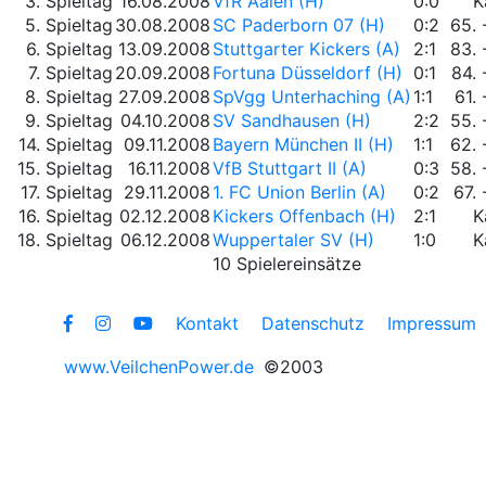
3. Spieltag
16.08.2008
VfR Aalen (H)
0:0
K
5. Spieltag
30.08.2008
SC Paderborn 07 (H)
0:2
65. 
6. Spieltag
13.09.2008
Stuttgarter Kickers (A)
2:1
83. 
7. Spieltag
20.09.2008
Fortuna Düsseldorf (H)
0:1
84. 
8. Spieltag
27.09.2008
SpVgg Unterhaching (A)
1:1
61. 
9. Spieltag
04.10.2008
SV Sandhausen (H)
2:2
55. 
14. Spieltag
09.11.2008
Bayern München II (H)
1:1
62. 
15. Spieltag
16.11.2008
VfB Stuttgart II (A)
0:3
58. 
17. Spieltag
29.11.2008
1. FC Union Berlin (A)
0:2
67. 
16. Spieltag
02.12.2008
Kickers Offenbach (H)
2:1
K
18. Spieltag
06.12.2008
Wuppertaler SV (H)
1:0
K
10 Spielereinsätze
Kontakt
Datenschutz
Impressum
www.VeilchenPower.de
©2003