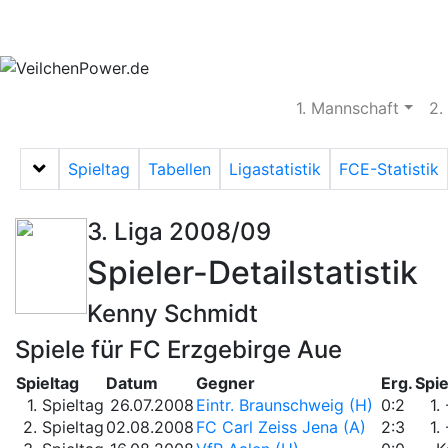
Aktuelles
Spielbetrieb
Vereinsheim
S
1. Mannschaft
2.
Spieltag
Tabellen
Ligastatistik
FCE-Statistik
Menü auf-/zuklappen
3. Liga 2008/09
Spieler-Detailstatistik
Kenny Schmidt
Spiele für FC Erzgebirge Aue
Spieltag
Datum
Gegner
Erg.
Spie
1. Spieltag
26.07.2008
Eintr. Braunschweig (H)
0:2
1.
2. Spieltag
02.08.2008
FC Carl Zeiss Jena (A)
2:3
1.