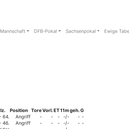
pielstätte
Bildergalerie
 Mannschaft
DFB-Pokal
Sachsenpokal
Ewige Tabe
lz.
Position
Tore
Vorl.
ET
11m
geh.
G
 - 64.
Angriff
-
-
-
-/-
-
-
 - 46.
Angriff
-
-
-
-/-
-
-