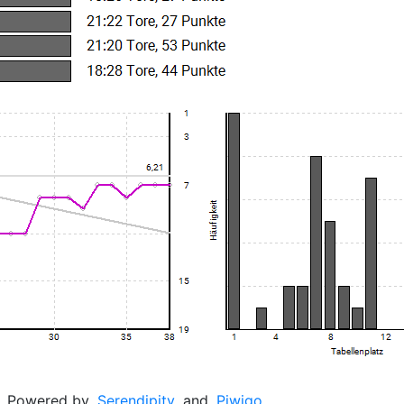
Powered by
Serendipity
and
Piwigo