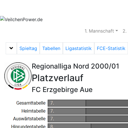
Aktuelles
Spielbetrieb
Vereinsheim
S
1. Mannschaft
2.
Spieltag
Tabellen
Ligastatistik
FCE-Statistik
Menü auf-/zuklappen
Regionalliga Nord 2000/01
Platzverlauf
FC Erzgebirge Aue