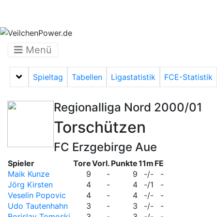
Menü
Spieltag
Tabellen
Ligastatistik
FCE-Statistik
Menü auf-/zuklappen
Regionalliga Nord 2000/01
Torschützen
FC Erzgebirge Aue
Spieler
Tore
Vorl.
Punkte
11m
FE
Maik Kunze
9
-
9
-/-
-
Jörg Kirsten
4
-
4
-/1
-
Veselin Popovic
4
-
4
-/-
-
Udo Tautenhahn
3
-
3
-/-
-
Borislav Tomoski
3
-
3
-/-
-