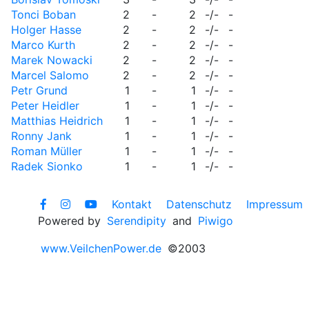
Tonci Boban
2
-
2
-/-
-
Holger Hasse
2
-
2
-/-
-
Marco Kurth
2
-
2
-/-
-
Marek Nowacki
2
-
2
-/-
-
Marcel Salomo
2
-
2
-/-
-
Petr Grund
1
-
1
-/-
-
Peter Heidler
1
-
1
-/-
-
Matthias Heidrich
1
-
1
-/-
-
Ronny Jank
1
-
1
-/-
-
Roman Müller
1
-
1
-/-
-
Radek Sionko
1
-
1
-/-
-
Kontakt
Datenschutz
Impressum
Powered by
Serendipity
and
Piwigo
www.VeilchenPower.de
©2003