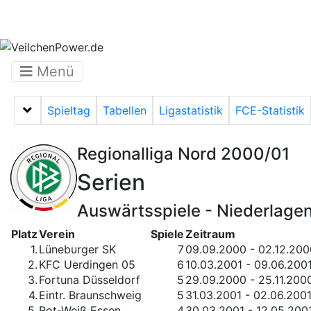
Menü
Spieltag
Tabellen
Ligastatistik
FCE-Statistik
Menü auf-/zuklappen
Regionalliga Nord 2000/01
Serien
Auswärtsspiele - Niederlage
Platz
Verein
Spiele
Zeitraum
1.
Lüneburger SK
7
09.09.2000 - 02.12.200
2.
KFC Uerdingen 05
6
10.03.2001 - 09.06.200
3.
Fortuna Düsseldorf
5
29.09.2000 - 25.11.200
4.
Eintr. Braunschweig
5
31.03.2001 - 02.06.200
5.
Rot-Weiß Essen
4
30.03.2001 - 12.05.200