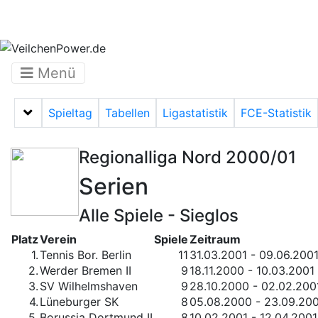
Menü
Spieltag
Tabellen
Ligastatistik
FCE-Statistik
Menü auf-/zuklappen
Regionalliga Nord 2000/01
Serien
Alle Spiele - Sieglos
Platz
Verein
Spiele
Zeitraum
1.
Tennis Bor. Berlin
11
31.03.2001 - 09.06.200
2.
Werder Bremen II
9
18.11.2000 - 10.03.2001
3.
SV Wilhelmshaven
9
28.10.2000 - 02.02.200
4.
Lüneburger SK
8
05.08.2000 - 23.09.20
5.
Borussia Dortmund II
8
10.02.2001 - 12.04.2001