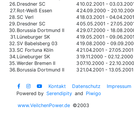
26.
Dresdner SC
4
10.02.2001 - 03.03.200
27.
Rot-Weiß Essen
4
24.09.2000 - 20.10.200
28.
SC Verl
4
18.03.2001 - 04.04.200
29.
Dresdner SC
4
05.05.2001 - 27.05.200
30.
Borussia Dortmund II
4
29.07.2000 - 18.08.200
31.
Lüneburger SK
4
19.05.2001 - 09.06.200
32.
SV Babelsberg 03
4
19.08.2000 - 09.09.20
33.
SC Fortuna Köln
4
21.04.2001 - 27.05.2001
34.
Lüneburger SK
3
19.11.2000 - 02.12.2000
35.
Werder Bremen II
3
07.10.2000 - 22.10.200
36.
Borussia Dortmund II
3
21.04.2001 - 13.05.2001
Kontakt
Datenschutz
Impressum
Powered by
Serendipity
and
Piwigo
www.VeilchenPower.de
©2003