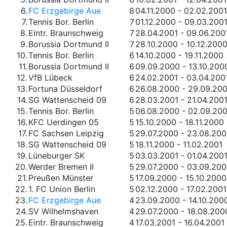
6.
FC Erzgebirge Aue
8
04.11.2000 - 02.02.2001
7.
Tennis Bor. Berlin
7
01.12.2000 - 09.03.200
8.
Eintr. Braunschweig
7
28.04.2001 - 09.06.200
9.
Borussia Dortmund II
7
28.10.2000 - 10.12.200
10.
Tennis Bor. Berlin
6
14.10.2000 - 19.11.2000
11.
Borussia Dortmund II
6
09.09.2000 - 13.10.200
12.
VfB Lübeck
6
24.02.2001 - 03.04.200
13.
Fortuna Düsseldorf
6
26.08.2000 - 29.09.20
14.
SG Wattenscheid 09
6
28.03.2001 - 21.04.200
15.
Tennis Bor. Berlin
5
06.08.2000 - 02.09.20
16.
KFC Uerdingen 05
5
15.10.2000 - 18.11.2000
17.
FC Sachsen Leipzig
5
29.07.2000 - 23.08.20
18.
SG Wattenscheid 09
5
18.11.2000 - 11.02.2001
19.
Lüneburger SK
5
03.03.2001 - 01.04.200
20.
Werder Bremen II
5
29.07.2000 - 03.09.20
21.
Preußen Münster
5
17.09.2000 - 15.10.2000
22.
1. FC Union Berlin
5
02.12.2000 - 17.02.2001
23.
FC Erzgebirge Aue
4
23.09.2000 - 14.10.200
24.
SV Wilhelmshaven
4
29.07.2000 - 18.08.200
25.
Eintr. Braunschweig
4
17.03.2001 - 16.04.2001