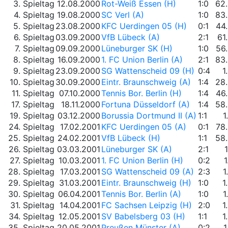
3. Spieltag
12.08.2000
Rot-Weiß Essen (H)
1:0
62.
4. Spieltag
19.08.2000
SC Verl (A)
1:0
83.
5. Spieltag
23.08.2000
KFC Uerdingen 05 (H)
0:1
44.
6. Spieltag
03.09.2000
VfB Lübeck (A)
2:1
61.
7. Spieltag
09.09.2000
Lüneburger SK (H)
1:0
56.
8. Spieltag
16.09.2000
1. FC Union Berlin (A)
2:1
83.
9. Spieltag
23.09.2000
SG Wattenscheid 09 (H)
0:4
1
10. Spieltag
30.09.2000
Eintr. Braunschweig (A)
1:4
28.
11. Spieltag
07.10.2000
Tennis Bor. Berlin (H)
1:4
46.
17. Spieltag
18.11.2000
Fortuna Düsseldorf (A)
1:4
58.
19. Spieltag
03.12.2000
Borussia Dortmund II (A)
1:1
1
24. Spieltag
17.02.2001
KFC Uerdingen 05 (A)
0:1
78.
25. Spieltag
24.02.2001
VfB Lübeck (H)
1:1
58.
26. Spieltag
03.03.2001
Lüneburger SK (A)
2:1
1
27. Spieltag
10.03.2001
1. FC Union Berlin (H)
0:2
1
28. Spieltag
17.03.2001
SG Wattenscheid 09 (A)
2:3
1
29. Spieltag
31.03.2001
Eintr. Braunschweig (H)
1:0
1
30. Spieltag
06.04.2001
Tennis Bor. Berlin (A)
1:0
1
31. Spieltag
14.04.2001
FC Sachsen Leipzig (H)
2:0
1
34. Spieltag
12.05.2001
SV Babelsberg 03 (H)
1:1
1
35. Spieltag
20.05.2001
Preußen Münster (A)
0:2
1