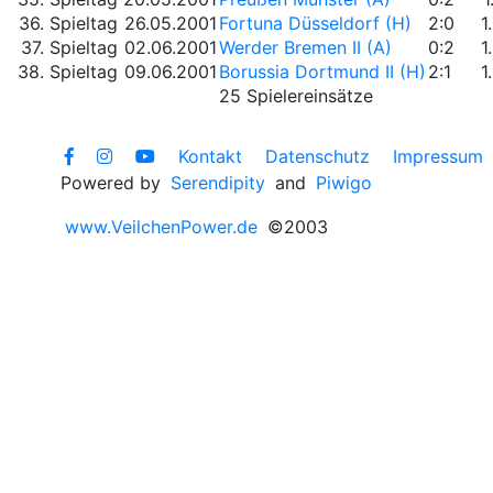
36. Spieltag
26.05.2001
Fortuna Düsseldorf (H)
2:0
1
37. Spieltag
02.06.2001
Werder Bremen II (A)
0:2
1
38. Spieltag
09.06.2001
Borussia Dortmund II (H)
2:1
1
25 Spielereinsätze
Kontakt
Datenschutz
Impressum
Powered by
Serendipity
and
Piwigo
www.VeilchenPower.de
©2003