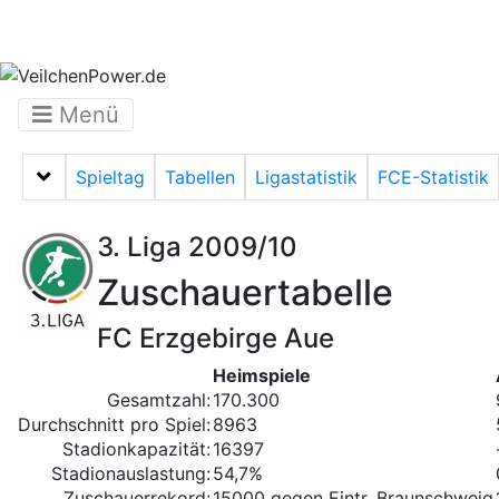
Menü
Spieltag
Tabellen
Ligastatistik
FCE-Statistik
Menü auf-/zuklappen
3. Liga 2009/10
Zuschauertabelle
FC Erzgebirge Aue
Heimspiele
Gesamtzahl:
170.300
Durchschnitt pro Spiel:
8963
Stadionkapazität:
16397
Stadionauslastung:
54,7%
Zuschauerrekord:
15000 gegen Eintr. Braunschweig