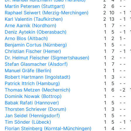
Martin Petersen (Stuttgart)
2
6
-
-
Raphael Seiwert (Merzig-Merchingen)
2
10
-
1
Karl Valentin (Taufkirchen)
2
13
-
1
Arne Aarnik (Nordhorn)
1
7
-
-
Deniz Aytekin (Oberasbach)
1
5
-
1
Arno Blos (Altbach)
1
2
1
-
Benjamin Cortus (Nürnberg)
1
5
-
-
Christian Fischer (Hemer)
1
7
-
1
Dr. Helmut Fleischer (Sigmertshausen)
1
2
-
-
Stefan Glasmacher (Alsdorf)
1
7
-
-
Manuel Gräfe (Berlin)
1
1
-
-
Robert Hartmann (Ingolstadt)
1
3
-
-
Patrick Ittrich (Hamburg)
1
5
-
-
Thomas Metzen (Mechernich)
1
6
-
2
Dominik Nowak (Bottrop)
1
-
-
-
Babak Rafati (Hannover)
1
5
-
-
Thorsten Schriever (Dorum)
1
3
-
-
Jan Seidel (Hennigsdorf)
1
5
-
-
Tim Sönder (Lübeck)
1
5
-
1
Florian Steinberg (Korntal-Münchingen)
1
4
-
-