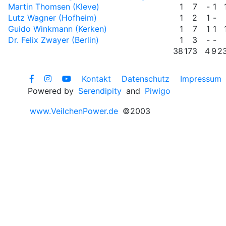
Martin Thomsen (Kleve)
1
7
-
1
Lutz Wagner (Hofheim)
1
2
1
-
Guido Winkmann (Kerken)
1
7
1
1
Dr. Felix Zwayer (Berlin)
1
3
-
-
38
173
4
9
2
Kontakt
Datenschutz
Impressum
Powered by
Serendipity
and
Piwigo
www.VeilchenPower.de
©2003