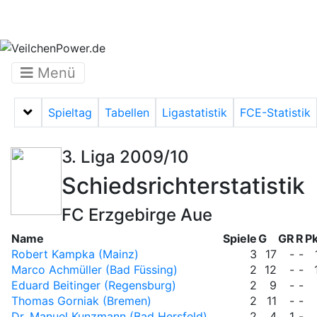
Menü
Spieltag
Tabellen
Ligastatistik
FCE-Statistik
Menü auf-/zuklappen
3. Liga 2009/10
Schiedsrichterstatistik
FC Erzgebirge Aue
Name
Spiele
G
GR
R
Pk
Robert Kampka (Mainz)
3
17
-
-
Marco Achmüller (Bad Füssing)
2
12
-
-
Eduard Beitinger (Regensburg)
2
9
-
-
Thomas Gorniak (Bremen)
2
11
-
-
Dr. Manuel Kunzmann (Bad Hersfeld)
2
4
1
-