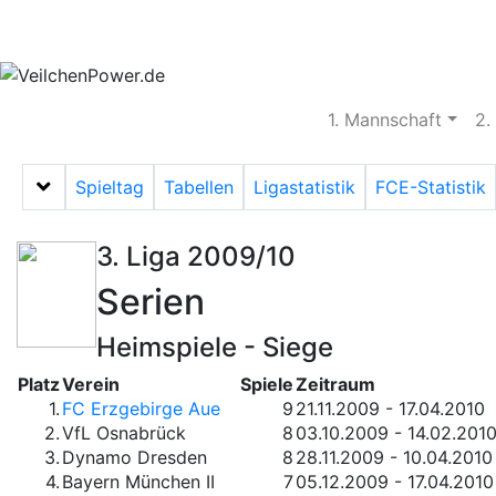
Aktuelles
Spielbetrieb
Vereinsheim
S
1. Mannschaft
2.
Spieltag
Tabellen
Ligastatistik
FCE-Statistik
Menü auf-/zuklappen
3. Liga 2009/10
Serien
Heimspiele - Siege
Platz
Verein
Spiele
Zeitraum
1.
FC Erzgebirge Aue
9
21.11.2009 - 17.04.2010
2.
VfL Osnabrück
8
03.10.2009 - 14.02.201
3.
Dynamo Dresden
8
28.11.2009 - 10.04.2010
4.
Bayern München II
7
05.12.2009 - 17.04.2010