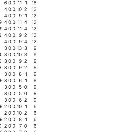
9
6
0
0
11
:
1
18
4
0
0
10
:
2
12
4
0
0
9
:
1
12
9
4
0
0
11
:
4
12
09
4
0
0
11
:
4
12
9
4
0
0
9
:
2
12
4
0
0
9
:
4
12
3
0
0
13
:
3
9
0
3
0
0
10
:
3
9
0
3
0
0
9
:
2
9
0
3
0
0
9
:
2
9
3
0
0
8
:
1
9
09
3
0
0
6
:
1
9
3
0
0
5
:
0
9
3
0
0
5
:
0
9
9
3
0
0
6
:
2
9
09
2
0
0
10
:
1
6
2
0
0
10
:
2
6
09
2
0
0
8
:
1
6
0
2
0
0
7
:
0
6