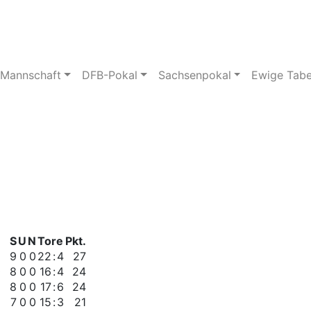
pielstätte
Bildergalerie
 Mannschaft
DFB-Pokal
Sachsenpokal
Ewige Tabe
S
U
N
Tore
Pkt.
9
0
0
22
:
4
27
0
8
0
0
16
:
4
24
8
0
0
17
:
6
24
7
0
0
15
:
3
21