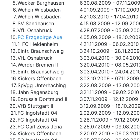
5.
Wacker Burghausen
6
30.08.2009 - 07.11.200
6.
Wehen Wiesbaden
4
01.09.2009 - 17.10.2009
7.
Wehen Wiesbaden
4
21.03.2010 - 17.04.2010
8.
SV Sandhausen
4
15.08.2009 - 12.09.200
9.
VfL Osnabrück
4
28.07.2009 - 05.09.20
10.
FC Erzgebirge Aue
4
05.09.2009 - 18.10.200
11.
1. FC Heidenheim
4
21.11.2009 - 06.02.2010
12.
Eintr. Braunschweig
3
24.10.2009 - 28.11.2009
13.
VfL Osnabrück
3
03.04.2010 - 30.04.201
14.
Werder Bremen II
3
20.04.2010 - 08.05.201
15.
Eintr. Braunschweig
3
03.04.2010 - 24.04.201
16.
Kickers Offenbach
3
03.10.2009 - 07.11.2009
17.
SpVgg Unterhaching
3
22.08.2009 - 13.09.20
18.
Jahn Regensburg
3
21.11.2009 - 09.02.2010
19.
Borussia Dortmund II
3
07.11.2009 - 12.12.2009
20.
VfB Stuttgart II
3
12.09.2009 - 18.10.200
21.
FC Ingolstadt 04
2
02.09.2009 - 12.09.20
22.
FC Ingolstadt 04
2
28.11.2009 - 19.12.2009
23.
FC Carl Zeiss Jena
2
25.07.2009 - 09.08.20
24.
Kickers Offenbach
2
20.02.2010 - 06.03.201